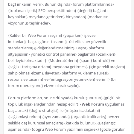
bağ} imkânını verir}. Bunun dışında} forum platformlarında}
{toplanan içerik} SEO perspektifinden} {değerli} bağlantı
kaynakları} meydana getirirken} bir yandan} {markanızın
vizyonunu} teşhir eder}.
{Kaliteli bir Web Forum seçimi} {yaparken} işlevsel
imkanları}|başka görsel tasarımı}|üstelik siber güvenlik
standartlarını}}} değerlendirmelisiniz}. Başta} platform
altyapısının} yönetici kontrol paneline} bağlantılı} {özellikleri}
belirleyici olmaktadır}. {Moderatörlerin} {spam} kontrolü} ve
{sağlıklı tartışma ortamı} meydana getirmesi} {için gerekli araçlara}
sahip olması elzem}. Ilaveten} platform yüklenme süresi},
responsive tasarım} ve {entegrasyon yetenekleri} verimli} {bir
forum operasyonu} elzem olarak sayılır}.
Forum platformları, online dünyada} kuruluşunuzun} {güçlü bir
topluluk inşa} araçlarından hesap edilir}. {
Web Forum
uygulaması
başlatmak} {doğru stratejisi} ile {müşteri sadakatini}
{sağlamlaştırırken} {aynı zamanda} {organik trafik artış} benzer
şekilde de} kurumsal amaçlara} {katkıda bulunur}. {Başlangıç
aşamasında} {doğru Web Forum yazılımını seçerek} {gözle görülür