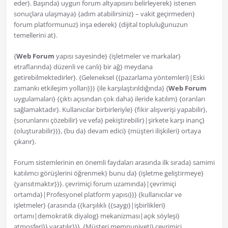
eder}. Başında} uygun forum altyapısını belirleyerek} istenen
sonuçlara ulaşmaya} {adım atabilirsiniz} – vakit geçirmeden}
forum platformunuz} inşa ederek} {dijital topluluğunuzun
temellerini at}.
{
Web Forum
yapısı sayesinde} {işletmeler ve markalar}
etraflarında} düzenli ve canlı} bir ağ} meydana
getirebilmektedirler}. {Geleneksel {{pazarlama yöntemleri}|Eski
zamankı etkileşim yolları}}} {ile karşılaştırıldığında} {
Web Forum
uygulamaları} {çıktı açısından çok daha} ileride katılım} {oranları
sağlamaktadır}. Kullanıcılar birbirleriyle} {fikir alışverişi yapabilir},
{sorunlarını çözebilir} ve vefa} pekiştirebilir}|şirkete karşı inanç}
{oluşturabilir}}}, {bu da} devam edici} {müşteri ilişkileri} ortaya
çıkarır}.
Forum sistemlerinin en önemli faydaları arasında ilk sırada} samimi
katılımcı görüşlerini öğrenmek} bunu da} {işletme geliştirmeye}
{yansıtmaktır}}}. çevrimiçi forum uzamında}|çevrimiçi
ortamda}|Profesyonel platform yapısı}}} {kullanıcılar ve
işletmeler} {arasında {{karşılıklı {{saygı}|işbirlikleri}
ortamı|demokratik diyalog} mekanizması|açık söyleşi}
atmosferi}} yaratılır}}}. {Müşteri memnuniyeti} çevrimiçi