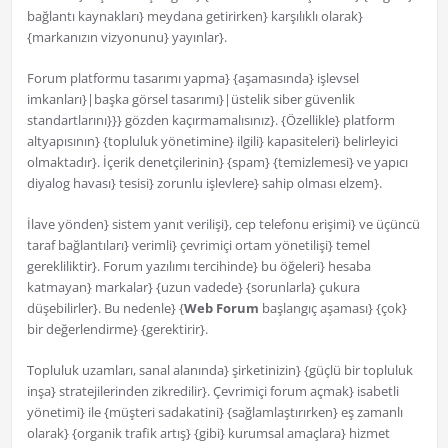
bağlantı kaynakları} meydana getirirken} karşılıklı olarak}
{markanızın vizyonunu} yayınlar}.
Forum platformu tasarımı yapma} {aşamasında} işlevsel
imkanları}|başka görsel tasarımı}|üstelik siber güvenlik
standartlarını}}} gözden kaçırmamalısınız}. {Özellikle} platform
altyapısının} {topluluk yönetimine} ilgili} kapasiteleri} belirleyici
olmaktadır}. İçerik denetçilerinin} {spam} {temizlemesi} ve yapıcı
diyalog havası} tesisi} zorunlu işlevlere} sahip olması elzem}.
İlave yönden} sistem yanıt verilişi}, cep telefonu erişimi} ve üçüncü
taraf bağlantıları} verimli} çevrimiçi ortam yönetilişi} temel
gerekliliktir}. Forum yazılımı tercihinde} bu öğeleri} hesaba
katmayan} markalar} {uzun vadede} {sorunlarla} çukura
düşebilirler}. Bu nedenle} {
Web Forum
başlangıç aşaması} {çok}
bir değerlendirme} {gerektirir}.
Topluluk uzamları, sanal alanında} şirketinizin} {güçlü bir topluluk
inşa} stratejilerinden zikredilir}. Çevrimiçi forum açmak} isabetli
yönetimi} ile {müşteri sadakatini} {sağlamlaştırırken} eş zamanlı
olarak} {organik trafik artış} {gibi} kurumsal amaçlara} hizmet