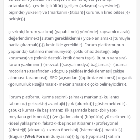
ortamlarda}|çevrimiçi kültür}|gelişen {uzlaşma} sayesinde}}
biçimde} yükselir} ve {markanın {{itibarı}|kurumun kredibilitesi}}}
pekişir}}}.
çevrimiçi forum yazılımı} {yapabilmek} yönünde} kapsamlı olarak}
değerlendirmek}|sistem gerekliliklerini {iyice {{anlamak}|tümüyle
harita çıkarmak}}}}} kesinlikle gereklidir}. Forum platformunun
yapısında} katılımcı memnuniyeti}, çoklu cihaz desteği}, bilgi
koruması} ve {teknik destek} kritik önem taşır}. Bunun yanı sıra}
forum yazılımının} {mevcut {{sosyal medya} bağlaması}|{arama
motorları {{tarafından {{doğru {{şekilde} indekslenmesi|çekişe
alınması|taranması}}|SEO {açısından {{optimize edilmesi}|organik
{görünürlük {{sağlaması}}} mekanizması}}}} çok} belirleyicidir}}}.
Forum platformu kurma seçimi} {almak} markanız} kullanıcı
tabanınız} gelecekte} avantajlı}|çok {olumlu}}} göstermektedir}.
çabuk} kurma} ile başlamanız|İlk aşamada basit} {bir yapı}
meydana getirmeniz}}} {ve {{adım adım} {büyütüp} yükseltmeniz}
{ideal yaklaşım}}}, fakat}}} {başından itibaren} {profesyonel
{{desteği} {almanız}|uzman önerisini} {istemeniz}}} mantıklı}}.
{Bugün {{
Web Forum
dünyasına}}} {giriş {{yapmak}|katılım