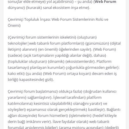
sonuçlar elde etmeye} yol açabilirsiniz} – şu anda} {
Web Forum
dünyanız} {kurarak} sanal ekosistem inşa etme}.
Çevrimiçi Topluluk İnşası: Web Forum Sistemlerinin Rolü ve
Önemi}
{Çevrimiçi forum sistemlerinin iskeletini} {oluşturan}
teknolojiler|web tabanlı forum platformları}} {günümüzün} {dijital
iletişim} alanının} {en önemli} öğelerinden sayılır}. {Web Forum}
{sadece} {açık tartışmaların yapıldığı alanlar değil}, dahası}
{topluluklar oluşturan} {dinamik} {ekosistemlerdir}. Platform
tasarlamayı} planlayan kurumlar} çoğunlukla görmezden gelirler}:
kalıcı etki} {şu anda} {Web Forum} ortaya koyan} devam eden iş
birliği} kapasitesinde} gizli}.
Çevrimiçi forum başlatmanız} oldukça fazla} {doğrudan kullanıcı
yararlarını} sağlamlaştırır}. İşlevsel tarafından} platform
katılımcılarına} kesintisiz ulaşılabilirlik} olanağını yaratır} ve
söyleşileri} eşzamansız olarak gerçekleştirmek} basitleşir}. Bağlantı
ağları düzeyinde} forum hizmetleri} {işletmelerin} {hedef kitleyle
derin bağ} imkânını verir}. İlave faydalar olarak} web tabanlı
forumda} arşivlenmiş bilgiler} {arama motoru açısından} {değerli}