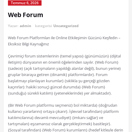
Temmuz 6, 2026
Web Forum
Yazar:
admin
kategorisi
Uncategorized
Web Forum Platformları ile Online Etkileşimin Gücünü Keşfedin –
Eksiksiz Bilgi Kaynağınız
Çevrimiçi forum sistemlerinin {temel yapısı} {günümüzün} {dijital
iletişim} dünyasının en önemli öğelerinden sayılır. {Web Forum}
{sadece} {açık tartışmaların yapıldığı alanlar değil}, bunun yerine}
gruplar biraraya getiren {dinamik} platformlardır}. Forum
başlatmayı planlayan kurumlar} {sıklıkla şu gerçeği gözden
kaçırırlar}: hakiki sonuç} güncel durumda} {Web Forum}
{sunduğu} sürekli katılım} {yeteneklerinde} yer almaktadır}.
{Bir Web Forum platformu seçmeniz} bol miktarda} {doğrudan
kullanıcı yararlarını} ortaya çıkarır}. İşlevsel tarafından} platform
katılımcılarına} devamlı mevcudiyet} {imkanı sağlar} ve
tartışmaları} eşzamansız olarak gerçekleştirmek} basitleşir}.
{Sosyal tarafından} {Web Forum} kurumların} {hedef kitleyle derin