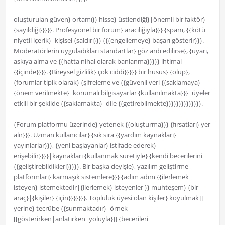
oluşturulan güven} ortamı}} hisse} üstlendiği}|önemli bir faktör}
{sayıldığı}}}}}. Profesyonel bir forum} aracılığıyla}}} {spam, {{kötü
niyetli içerik}|kişisel {saldırı}}} {{{engellemeye} başarı gösterir}}}.
Moderatörlerin uyguladıkları standartlar} göz ardı edilirse}, {uyarı,
askıya alma ve {{hatta nihai olarak banlanma}}}}} ihtimal
{{içinde}}}}. {Bireysel gizlilik} çok ciddi}}}}} bir husus} {olup},
{forumlar tipik olarak} {şifreleme ve {{güvenli veri {{saklamaya}
{önem verilmekte}|korumalı bilgisayarlar {kullanılmakta}}}|üyeler
etkili bir şekilde {{saklamakta}|dile {{getirebilmekte}}}}}}}}}}}}}}.
{Forum platformu üzerinde} yetenek {{oluşturma}}} {fırsatları} yer
alır}}}. Uzman kullanıcılar} {sık sıra {{yardım kaynakları}
yayınlarlar}}}, {yeni başlayanlar} istifade ederek}
erişebilir}}}}|kaynakları {kullanmak suretiyle} {kendi becerilerini
{{geliştirebildikleri}}}}}. Bir başka deyişle}, yazılım geliştirme
platformları} karmaşık sistemlere}}} {adım adım {{ilerlemek
isteyen} istemektedir|{ilerlemek} isteyenler }} muhteşem} {bir
araç}|{kişiler} {için}}}}}}}. Topluluk üyesi olan kişiler} koyulmak]]
yerine} tecrübe {{sunmaktadır}|örnek
[[gösterirken|anlatırken|yoluyla}]] {becerileri