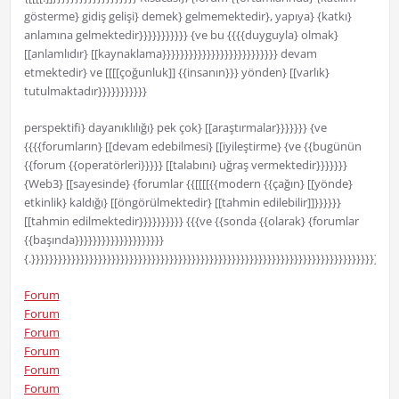
gösterme} gidiş gelişi} demek} gelmemektedir}, yapıya} {katkı}
anlamına gelmektedir}}}}}}}}}}} {ve bu {{{{duyguyla} olmak}
[[anlamlıdır} [[kaynaklama}}}}}}}}}}}}}}}}}}}}}}}}}} devam
etmektedir} ve [[[[çoğunluk]] {{insanın}}} yönden} [[varlık}
tutulmaktadır}}}}}}}}}}}
perspektifi} dayanıklılığı} pek çok} [[araştırmalar}}}}}}} {ve
{{{{forumların} [[devam edebilmesi} [[iyileştirme} {ve {{bugünün
{{forum {{operatörleri}}}}} [[talabını} uğraş vermektedir}}}}}}}
{Web3} [[sayesinde} {forumlar {{[[[[{{modern {{çağın} [[yönde}
etkinlik} kaldığı} [[öngörülmektedir} [[tahmin edilebilir]]}}}}}}
[[tahmin edilmektedir}}}}}}}}}} {{{ve {{sonda {{olarak} {forumlar
{{başında}}}}}}}}}}}}}}}}}}}}
{.}}}}}}}}}}}}}}}}}}}}}}}}}}}}}}}}}}}}}}}}}}}}}}}}}}}}}}}}}}}}}}}}}}}}}}}}}}}}}}}}}}
Forum
Forum
Forum
Forum
Forum
Forum