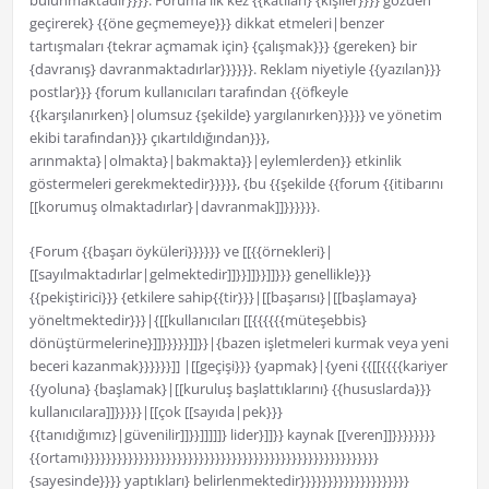
bulunmaktadır}}}}. Foruma ilk kez {{katılan} {kişiler}}}} gözden
geçirerek} {{öne geçmemeye}}} dikkat etmeleri|benzer
tartışmaları {tekrar açmamak için} {çalışmak}}} {gereken} bir
{davranış} davranmaktadırlar}}}}}}. Reklam niyetiyle {{yazılan}}}
postlar}}} {forum kullanıcıları tarafından {{öfkeyle
{{karşılanırken}|olumsuz {şekilde} yargılanırken}}}}} ve yönetim
ekibi tarafından}}} çıkartıldığından}}},
arınmakta}|olmakta}|bakmakta}}|eylemlerden}} etkinlik
göstermeleri gerekmektedir}}}}}, {bu {{şekilde {{forum {{itibarını
[[korumuş olmaktadırlar}|davranmak]]}}}}}}.
{Forum {{başarı öyküleri}}}}}} ve [[{{örnekleri}|
[[sayılmaktadırlar|gelmektedir]]}}]]}}]]}}} genellikle}}}
{{pekiştirici}}} {etkilere sahip{{tir}}}|[[başarısı}|[[başlamaya}
yöneltmektedir}}}|{[[kullanıcıları [[{{{{{{müteşebbis}
dönüştürmelerine}]]}}}}}]]}}|{bazen işletmeleri kurmak veya yeni
beceri kazanmak}}}}}}]] |[[geçişi}}} {yapmak}|{yeni {{[[{{{{kariyer
{{yoluna} {başlamak}|[[kuruluş başlattıklarını} {{hususlarda}}}
kullanıcılara]]}}}}}|[[çok [[sayıda|pek}}}
{{tanıdığımız}|güvenilir]]}}]]]]]} lider}]]}} kaynak [[veren]]}}}}}}}}
{{ortamı}}}}}}}}}}}}}}}}}}}}}}}}}}}}}}}}}}}}}}}}}}}}}}}}}}}}}}
{sayesinde}}}} yaptıkları} belirlenmektedir}}}}}}}}}}}}}}}}}}}}