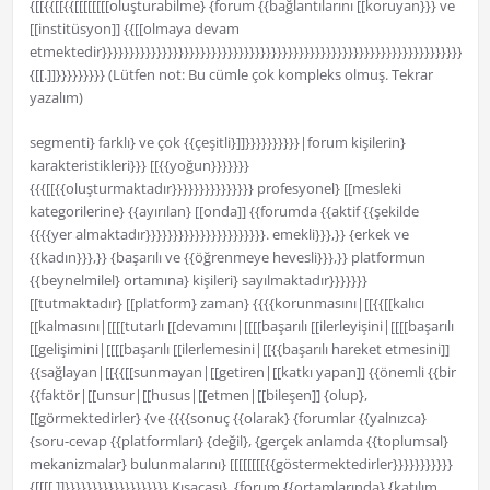
{[[{{[[{{[[[[[[[[oluşturabilme} {forum {{bağlantılarını [[koruyan}}} ve
[[institüsyon]] {{[[olmaya devam
etmektedir}}}}}}}}}}}}}}}}}}}}}}}}}}}}}}}}}}}}}}}}}}}}}}}}}}}}}}}}}}}}}}}}}}}}}}}
{[[.]]}}}}}}}}} (Lütfen not: Bu cümle çok kompleks olmuş. Tekrar
yazalım)
segmenti} farklı} ve çok {{çeşitli}]]}}}}}}}}}}|forum kişilerin}
karakteristikleri}}} [[{{yoğun}}}}}}}
{{{[[{{oluşturmaktadır}}}}}}}}}}}}}}} profesyonel} [[mesleki
kategorilerine} {{ayırılan} [[onda]] {{forumda {{aktif {{şekilde
{{{{yer almaktadır}}}}}}}}}}}}}}}}}}}}}}. emekli}}},}} {erkek ve
{{kadın}}},}} {başarılı ve {{öğrenmeye hevesli}}},}} platformun
{{beynelmilel} ortamına} kişileri} sayılmaktadır}}}}}}}
[[tutmaktadır} [[platform} zaman} {{{{korunmasını|[[{{[[kalıcı
[[kalmasını|[[[[tutarlı [[devamını|[[[[başarılı [[ilerleyişini|[[[[başarılı
[[gelişimini|[[[[başarılı [[ilerlemesini|[[{{başarılı hareket etmesini]]
{{sağlayan|[[{{[[sunmayan|[[getiren|[[katkı yapan]] {{önemli {{bir
{{faktör|[[unsur|[[husus|[[etmen|[[bileşen]] {olup},
[[görmektedirler} {ve {{{{sonuç {{olarak} {forumlar {{yalnızca}
{soru-cevap {{platformları} {değil}, {gerçek anlamda {{toplumsal}
mekanizmalar} bulunmalarını} [[[[[[[[{{göstermektedirler}}}}}}}}}}}
{[[[[.]]}}}}}}}}}}}}}}}}}}} Kısacası}, {forum {{ortamlarında} {katılım