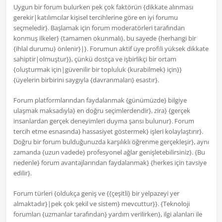
Uygun bir forum bulurken pek çok faktörün {dikkate alınması
gerekir|katılımcılar kişisel tercihlerine göre en iyi forumu
seçmeledir}. Başlamak için forum moderatörleri tarafından
konmuş ilkeler} {tamamen okunmalı}, bu sayede {herhangi bir
{ihlal durumu} önlenir}|}. Forumun aktif üye profili yüksek dikkate
sahiptir|olmuştur}}, çünkü dostça ve işbirlikçi bir ortam
{oluşturmak için|güvenilir bir topluluk {kurabilmek} için}}
{üyelerin birbirini saygıyla {davranmaları} esastır}.
Forum platformlarından faydalanmak {günümüzde} bilgiye
ulaşmak maksadıyla} en doğru seçimlerdendir}, zira} {gerçek
insanlardan gerçek deneyimleri duyma şansı bulunur}. Forum
tercih etme esnasında} hassasiyet göstermek} işleri kolaylaştırır}.
Doğru bir forum bulduğunuzda karşılıklı öğrenme gerçekleşir}, aynı
zamanda {uzun vadede} profesyonel ağlar genişletebilirsiniz}. {Bu
nedenle} forum avantajlarından faydalanmak} {herkes için tavsiye
edilir}.
Forum türleri {oldukça geniş ve {{çeşitli} bir yelpazeyi yer
almaktadır}|pek çok şekil ve sistem} mevcuttur}}. {Teknoloji
forumları {uzmanlar tarafından} yardım verilirken}, ilgi alanları ile