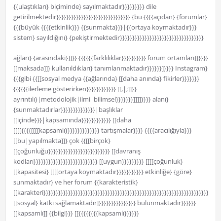
{{ulaştıkları} biçiminde} sayılmaktadır}}}}}}}}} dile
getirilmektedir}}}}}}}}}}}}}}}}}}}}}}}}}}}}}} {bu {{{{açıdan} {forumlar}
{{{büyük {{{{etkinlik}}} {{sunmakta}}}|{{ortaya koymaktadır}}}
sistem} sayıldığını} {pekiştirmektedir}}}}}}}}}}}}}}}}}}}}}}}}}}}}}}}}}}
ağları} {arasındaki}]]}} {{{{{{farklılıklar}}}}}}}}}} forum ortamları]]}}}}
[[maksada]]} kullanıldıkları} tanımlanmaktadır}}}}}}]}}}} Instagram}
{{{gibi {{[[sosyal medya {{ağlarında} [[daha anında} fikirler}}}}}}}
{{{{{{ilerleme gösterirken}}}}}}}}}}}} [[,|;]]}}
ayrıntılı}|metodolojik|ilmi|bilimsel}}}}}}}]]]]}}}} alanı}
{sunmaktadırlar}}}}}}}}}}}}}}|başlıklar
[[içinde}}}|kapsamında}}}}}}}}}}}} [[daha
[[[[{{{{[[[[kapsamlı}}}}}}}}}}}}}} tartışmalar}}}} {{{{aracılığıyla}}}
[[bu|yapılmakta]]} çok {{[[birçok}
[[çoğunluğu}}}}}}}}}}}}}}}}}}}}}}}}} [[davranış
kodları}}}}}}}}}}}}}}}}}}}}}}}}}} [[uygun}}}}}}}}} [[[[çoğunluk}
[[kapasitesi} [[[[ortaya koymaktadır}}}}}}}}}}} etkinliğe} {göre}
sunmaktadır} ve her forum {{karakteristik}
[[karakteri}}}}}}}}}}}}}}}}}}}}}}}}}}}}}}}}}}}}}}}}}}}}}}}}}}}}}}}}}}}}}}}}}}}}}}}}
[[sosyal} katkı sağlamaktadır]}}}}}}}}}}}}}}} bulunmaktadır}}}}}}
[[kapsamlı]] {{bilgi}}} [[{{{{{{{{kapsamlı}}}}}}