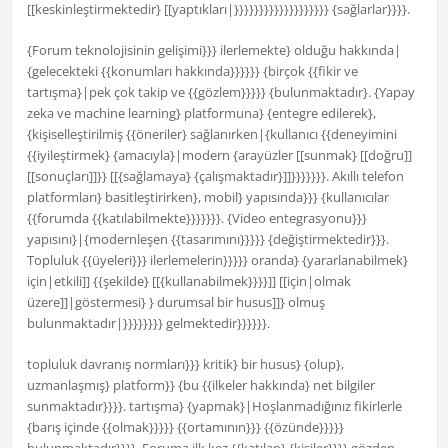
[[keskinleştirmektedir} [[yaptıkları|}}}}}}}}}}}}}}}}}}} {sağlarlar}}}}.
{Forum teknolojisinin gelişimi}}} ilerlemekte} olduğu hakkında|
{gelecekteki {{konumları hakkında}}}}}} {birçok {{fikir ve
tartışma}|pek çok takip ve {{gözlem}}}}} {bulunmaktadır}. {Yapay
zeka ve machine learning} platformuna} {entegre edilerek},
{kişiselleştirilmiş {{öneriler} sağlanırken|{kullanıcı {{deneyimini
{{iyileştirmek} {amacıyla}|modern {arayüzler [[sunmak} [[doğru]]
[[sonuçları]]}} [[{sağlamaya} {çalışmaktadır}]]}}}}}}}. Akıllı telefon
platformları} basitleştirirken}, mobil} yapısında}}} {kullanıcılar
{{forumda {{katılabilmekte}}}}}}}. {Video entegrasyonu}}}
yapısını}|{modernleşen {{tasarımını}}}}} {değiştirmektedir}}}.
Topluluk {{üyeleri}}} ilerlemelerin}}}}} oranda} {yararlanabilmek}
için|etkili]] {{şekilde} [[{kullanabilmek}}}}]] [[için|olmak
üzere]]|göstermesi} } durumsal bir husus]]} olmuş
bulunmaktadır|}}}}}}}} gelmektedir}}}}}}.
topluluk davranış normları}}} kritik} bir husus} {olup},
uzmanlaşmış} platform}} {bu {{ilkeler hakkında} net bilgiler
sunmaktadır}}}}. tartışma} {yapmak}|Hoşlanmadığınız fikirlerle
{barış içinde {{olmak}}}}} {{ortamının}}} {{özünde}}}}}