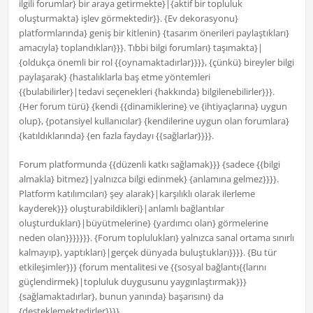
ilgili forumlar} bir araya getirmekte}|{aktif bir topluluk
oluşturmakta} işlev görmektedir}}. {Ev dekorasyonu}
platformlarında} geniş bir kitlenin} {tasarım önerileri paylaştıkları}
amacıyla} toplandıkları}}}. Tıbbi bilgi forumları} taşımakta}|
{oldukça önemli bir rol {{oynamaktadırlar}}}}, {çünkü} bireyler bilgi
paylaşarak} {hastalıklarla baş etme yöntemleri
{{bulabilirler}|tedavi seçenekleri {hakkında} bilgilenebilirler}}}.
{Her forum türü} {kendi {{dinamiklerine} ve {ihtiyaçlarına} uygun
olup}, {potansiyel kullanıcılar} {kendilerine uygun olan forumlara}
{katıldıklarında} {en fazla faydayı {{sağlarlar}}}}.
Forum platformunda {{düzenli katkı sağlamak}}} {sadece {{bilgi
almakla} bitmez}|yalnızca bilgi edinmek} {anlamına gelmez}}}}.
Platform katılımcıları} şey alarak}|karşılıklı olarak ilerleme
kayderek}}} oluşturabildikleri}|anlamlı bağlantılar
oluşturdukları}|büyütmelerine} {yardımcı olan} görmelerine
neden olan}}}}}}}. {Forum toplulukları} yalnızca sanal ortama sınırlı
kalmayıp}, yaptıkları}|gerçek dünyada buluştukları}}}}. {Bu tür
etkileşimler}}} {forum mentalitesi ve {{sosyal bağlantı{{larını
güçlendirmek}|topluluk duygusunu yaygınlaştırmak}}}
{sağlamaktadırlar}, bunun yanında} başarısını} da
{desteklemektedirler}}}}.