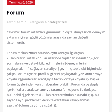
Temmuz 6, 2026
Forum
Yazar:
admin
kategorisi
Uncategorized
Çevrimiçi forum ortamları, günümüzün dijital dünyasında deneyim
aktarımı için en güçlü çözümler arasında sayılan değerli
sistemlerdir.
Forum mekanizması özünde, aynı konuya ilgi duyan
kullanıcıların|ortak konular üzerinde toplanan insanların} {soru
sormalarını ve detaylı bilgi edinmelerini|deneyimlerini
paylaşmalarını} sağlayan sanal{yer|çevrimiçitopluluk} biçiminde
çalışır. Forum üyeleri profil bilgilerini paylaşarak {yazılarını ortaya
koyabilir|gönderileri aracılığıyla tavrını ortaya koyabilir}, başka
forum üyelerinden yanıt haberaber olabilir. Forumda paylaşılan
içerik {kalıcı olarak saklanır ve {arama fonksiyonu ile {kolayca
bulunabilir|gelecekteki kullanıcılar tarafından okunabilir}}}, bu
sayede aynı problematiklerin tekrar tekrar cevaplanması
azaltılır}|olumsuz yönde çoğalır}}.