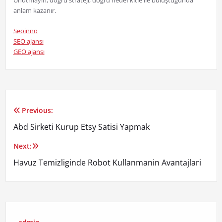
Unutmayın, doğru strateji, doğru hedef kitle ile buluştuğunda
anlam kazanır.
Seoinno
SEO ajansı
GEO ajansı
Previous:
Yazı
Abd Sirketi Kurup Etsy Satisi Yapmak
gezinmesi
Next:
Havuz Temizliginde Robot Kullanmanin Avantajlari