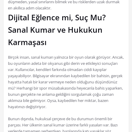
düşmeden, yasal sınırlarını bilmek ve bu risklerden uzak durmak
en akıllıca adım olacaktır.
Dijital Eğlence mi, Suç Mu?
Sanal Kumar ve Hukukun
Karmaşası
Birçok insan, sanal kumarı yalnızca bir oyun olarak görüyor. Ancak,
bu oyunların adeta bir okyanus gibi derin ve etkileyici sonuçları
var. Kullanıcılar, kendileri farkında olmadan ciddi kayıplar
yaşayabiliyor. Bilgisayar ekranından kaybedilen bir bahisin, gerçek
hayatta hatalı bir karar vermeye neden olduğunu düşündünüz
mü? Herhangi bir spor müsabakasında heyecanla bahis yaparken,
bunun gerçekte ne anlama geldiğini sorgulamak çoğu zaman
aklımıza bile gelmiyor. Oysa, kaybedilen her miktar, bazen
hayatınızı değiştiriyor.
Bunun dışında, hukuksal çerçeve de bu durumun önemli bir
parçası. Her ülkenin sanal kumar üzerine farklı yasaları var. Bazı
yerlerde tamamen serbestken, bazılarında katı yasaklar söz