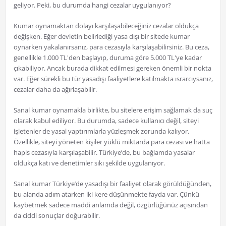
geliyor. Peki, bu durumda hangi cezalar uygulanıyor?
Kumar oynamaktan dolayı karşılaşabileceğiniz cezalar oldukça
değişken. Eğer devletin belirlediği yasa dışı bir sitede kumar
oynarken yakalanırsanız, para cezasıyla karşılaşabilirsiniz. Bu ceza,
genellikle 1.000 TL'den başlayıp, duruma göre 5.000 TL'ye kadar
çıkabiliyor. Ancak burada dikkat edilmesi gereken önemli bir nokta
var. Eğer sürekli bu tür yasadışı faaliyetlere katılmakta ısrarcıysanız,
cezalar daha da ağırlaşabilir.
Sanal kumar oynamakla birlikte, bu sitelere erişim sağlamak da suç
olarak kabul ediliyor. Bu durumda, sadece kullanıcı değil, siteyi
işletenler de yasal yaptırımlarla yüzleşmek zorunda kalıyor.
Özellikle, siteyi yöneten kişiler yüklü miktarda para cezası ve hatta
hapis cezasıyla karşılaşabilir. Türkiye’de, bu bağlamda yasalar
oldukça katı ve denetimler sıkı şekilde uygulanıyor.
Sanal kumar Türkiye’de yasadışı bir faaliyet olarak görüldüğünden,
bu alanda adım atarken iki kere düşünmekte fayda var. Çünkü
kaybetmek sadece maddi anlamda değil, özgürlüğünüz açısından
da ciddi sonuçlar doğurabilir.