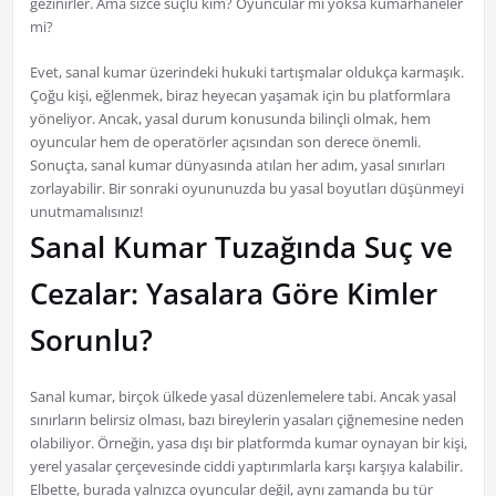
gezinirler. Ama sizce suçlu kim? Oyuncular mı yoksa kumarhaneler
mi?
Evet, sanal kumar üzerindeki hukuki tartışmalar oldukça karmaşık.
Çoğu kişi, eğlenmek, biraz heyecan yaşamak için bu platformlara
yöneliyor. Ancak, yasal durum konusunda bilinçli olmak, hem
oyuncular hem de operatörler açısından son derece önemli.
Sonuçta, sanal kumar dünyasında atılan her adım, yasal sınırları
zorlayabilir. Bir sonraki oyununuzda bu yasal boyutları düşünmeyi
unutmamalısınız!
Sanal Kumar Tuzağında Suç ve
Cezalar: Yasalara Göre Kimler
Sorunlu?
Sanal kumar, birçok ülkede yasal düzenlemelere tabi. Ancak yasal
sınırların belirsiz olması, bazı bireylerin yasaları çiğnemesine neden
olabiliyor. Örneğin, yasa dışı bir platformda kumar oynayan bir kişi,
yerel yasalar çerçevesinde ciddi yaptırımlarla karşı karşıya kalabilir.
Elbette, burada yalnızca oyuncular değil, aynı zamanda bu tür