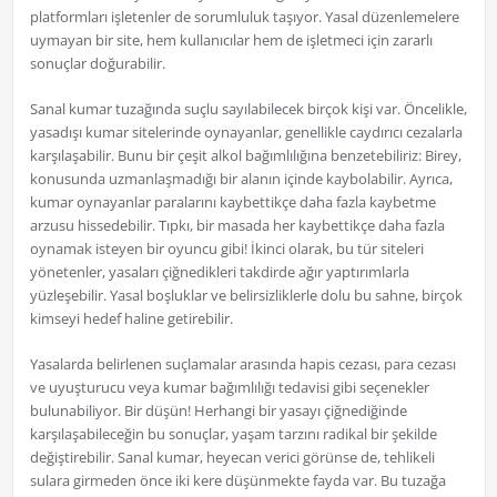
platformları işletenler de sorumluluk taşıyor. Yasal düzenlemelere
uymayan bir site, hem kullanıcılar hem de işletmeci için zararlı
sonuçlar doğurabilir.
Sanal kumar tuzağında suçlu sayılabilecek birçok kişi var. Öncelikle,
yasadışı kumar sitelerinde oynayanlar, genellikle caydırıcı cezalarla
karşılaşabilir. Bunu bir çeşit alkol bağımlılığına benzetebiliriz: Birey,
konusunda uzmanlaşmadığı bir alanın içinde kaybolabilir. Ayrıca,
kumar oynayanlar paralarını kaybettikçe daha fazla kaybetme
arzusu hissedebilir. Tıpkı, bir masada her kaybettikçe daha fazla
oynamak isteyen bir oyuncu gibi! İkinci olarak, bu tür siteleri
yönetenler, yasaları çiğnedikleri takdirde ağır yaptırımlarla
yüzleşebilir. Yasal boşluklar ve belirsizliklerle dolu bu sahne, birçok
kimseyi hedef haline getirebilir.
Yasalarda belirlenen suçlamalar arasında hapis cezası, para cezası
ve uyuşturucu veya kumar bağımlılığı tedavisi gibi seçenekler
bulunabiliyor. Bir düşün! Herhangi bir yasayı çiğnediğinde
karşılaşabileceğin bu sonuçlar, yaşam tarzını radikal bir şekilde
değiştirebilir. Sanal kumar, heyecan verici görünse de, tehlikeli
sulara girmeden önce iki kere düşünmekte fayda var. Bu tuzağa