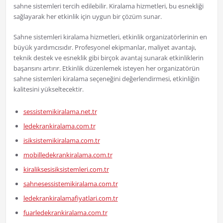
sahne sistemleri tercih edilebilir. Kiralama hizmetleri, bu esnekliği
sağlayarak her etkinlik için uygun bir çözüm sunar.
Sahne sistemleri kiralama hizmetleri, etkinlik organizatörlerinin en
büyük yardımcısıdır. Profesyonel ekipmanlar, maliyet avantajı,
teknik destek ve esneklik gibi birçok avantaj sunarak etkinliklerin
başarısını artırır. Etkinlik düzenlemek isteyen her organizatörün
sahne sistemleri kiralama seçeneğini değerlendirmesi, etkinliğin
kalitesini yükseltecektir.
sessistemikiralama.net.tr
ledekrankiralama.com.tr
isiksistemikiralama.com.tr
mobilledekrankiralama.com.tr
kiraliksesisiksistemleri.com.tr
sahnesessistemikiralama.com.tr
ledekrankiralamafiyatlari.com.tr
fuarledekrankiralama.com.tr