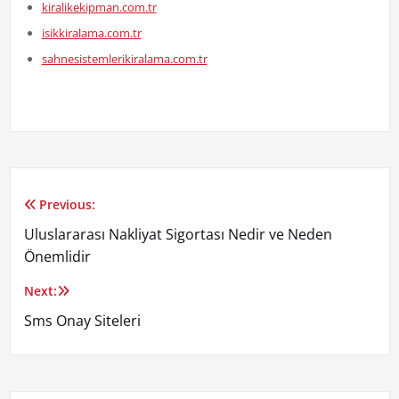
kiralikekipman.com.tr
isikkiralama.com.tr
sahnesistemlerikiralama.com.tr
Previous:
Yazı
Uluslararası Nakliyat Sigortası Nedir ve Neden
gezinmesi
Önemlidir
Next:
Sms Onay Siteleri