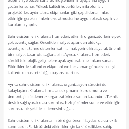
ekipman yelpazesi sunarak müşterilerin ihtiyaçlarına uygun
çözümler sunar. Yüksek kaliteli hoparlörler, mikrofonlar,
projektörler, aydınlatma ekipmanları gibi çeşitli donanımlar,
etkinliğin gereksinimlerine ve atmosferine uygun olarak seçilir ve
kurulumu yapılır.
Sahne sistemleri kiralama hizmetleri, etkinlik organizatörlerine pek
çok avantaj sağlar. Öncelikle, maliyet açısından oldukça
avantajlıdır. Sahne sistemleri satın almak yerine kiralayarak önemli
bir maliyet tasarrufu sağlanabilir. Ayrıca, kiralama hizmetleri,
sürekli teknolojik gelişmelere ayak uydurabilme imkanı sunar.
Etkinliklerde kullanılan ekipmanların her zaman güncel ve en iyi
kalitede olması, etkinliğin başarısını artırır.
Ayrıca sahne sistemleri kiralama, organizasyon sürecini de
kolaylaştırır. Kiralama firmaları, ekipmanın kurulumunu ve
demontajını üstlenerek organizatörlere zaman kazandırır. Teknik
destek sağlayarak olası sorunlara hızlı çözümler sunar ve etkinliğin
sorunsuz bir şekilde ilerlemesini sağlar.
Sahne sistemleri kiralamanın bir diğer önemli faydası da esneklik
sunmasıdır. Farklı türdeki etkinlikler için farklı özelliklere sahip