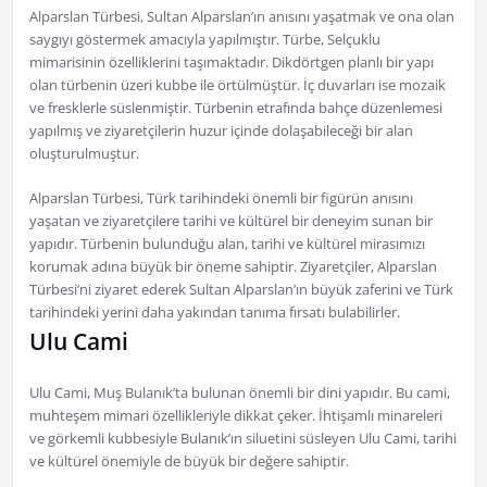
Alparslan Türbesi, Sultan Alparslan’ın anısını yaşatmak ve ona olan
saygıyı göstermek amacıyla yapılmıştır. Türbe, Selçuklu
mimarisinin özelliklerini taşımaktadır. Dikdörtgen planlı bir yapı
olan türbenin üzeri kubbe ile örtülmüştür. İç duvarları ise mozaik
ve fresklerle süslenmiştir. Türbenin etrafında bahçe düzenlemesi
yapılmış ve ziyaretçilerin huzur içinde dolaşabileceği bir alan
oluşturulmuştur.
Alparslan Türbesi, Türk tarihindeki önemli bir figürün anısını
yaşatan ve ziyaretçilere tarihi ve kültürel bir deneyim sunan bir
yapıdır. Türbenin bulunduğu alan, tarihi ve kültürel mirasımızı
korumak adına büyük bir öneme sahiptir. Ziyaretçiler, Alparslan
Türbesi’ni ziyaret ederek Sultan Alparslan’ın büyük zaferini ve Türk
tarihindeki yerini daha yakından tanıma fırsatı bulabilirler.
Ulu Cami
Ulu Cami, Muş Bulanık’ta bulunan önemli bir dini yapıdır. Bu cami,
muhteşem mimari özellikleriyle dikkat çeker. İhtişamlı minareleri
ve görkemli kubbesiyle Bulanık’ın siluetini süsleyen Ulu Cami, tarihi
ve kültürel önemiyle de büyük bir değere sahiptir.