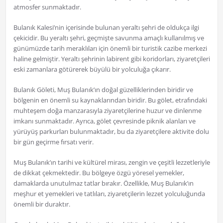
atmosfer sunmaktadır.
Bulanık Kalesi’nin içerisinde bulunan yeraltı şehri de oldukça ilgi
çekicidir. Bu yeraltı şehri, geçmişte savunma amaçlı kullanılmış ve
günümüzde tarih meraklıları için önemli bir turistik cazibe merkezi
haline gelmiştir. Yeraltı şehrinin labirent gibi koridorları, ziyaretçileri
eski zamanlara götürerek büyülü bir yolculuğa çıkarır.
Bulanık Göleti, Muş Bulanık’ın doğal güzelliklerinden biridir ve
bölgenin en önemli su kaynaklarından biridir. Bu gölet, etrafındaki
muhteşem doğa manzarasıyla ziyaretçilerine huzur ve dinlenme
imkanı sunmaktadır. Ayrıca, gölet çevresinde piknik alanları ve
yürüyüş parkurları bulunmaktadır, bu da ziyaretçilere aktivite dolu
bir gün geçirme fırsatı verir.
Muş Bulanık’ın tarihi ve kültürel mirası, zengin ve çeşitli lezzetleriyle
de dikkat çekmektedir. Bu bölgeye özgü yöresel yemekler,
damaklarda unutulmaz tatlar bırakır. Özellikle, Muş Bulanık’ın
meşhur et yemekleri ve tatlıları, ziyaretçilerin lezzet yolculuğunda
önemli bir duraktır.