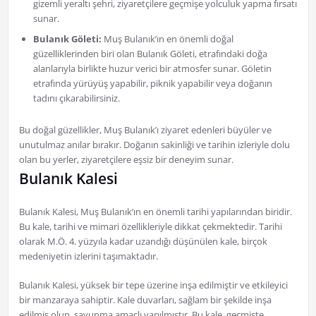
gizemli yeraltı şehri, ziyaretçilere geçmişe yolculuk yapma fırsatı
sunar.
Bulanık Göleti:
Muş Bulanık’ın en önemli doğal
güzelliklerinden biri olan Bulanık Göleti, etrafındaki doğa
alanlarıyla birlikte huzur verici bir atmosfer sunar. Göletin
etrafında yürüyüş yapabilir, piknik yapabilir veya doğanın
tadını çıkarabilirsiniz.
Bu doğal güzellikler, Muş Bulanık’ı ziyaret edenleri büyüler ve
unutulmaz anılar bırakır. Doğanın sakinliği ve tarihin izleriyle dolu
olan bu yerler, ziyaretçilere eşsiz bir deneyim sunar.
Bulanık Kalesi
Bulanık Kalesi, Muş Bulanık’ın en önemli tarihi yapılarından biridir.
Bu kale, tarihi ve mimari özellikleriyle dikkat çekmektedir. Tarihi
olarak M.Ö. 4. yüzyıla kadar uzandığı düşünülen kale, birçok
medeniyetin izlerini taşımaktadır.
Bulanık Kalesi, yüksek bir tepe üzerine inşa edilmiştir ve etkileyici
bir manzaraya sahiptir. Kale duvarları, sağlam bir şekilde inşa
edilmiş olup, savunma amaçlı yapılmıştır. Bu kale, geçmişte