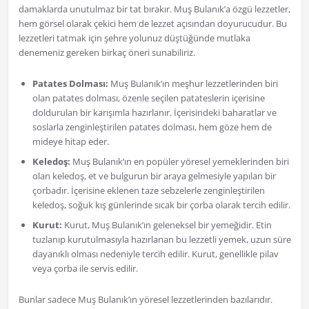
damaklarda unutulmaz bir tat bırakır. Muş Bulanık’a özgü lezzetler,
hem görsel olarak çekici hem de lezzet açısından doyurucudur. Bu
lezzetleri tatmak için şehre yolunuz düştüğünde mutlaka
denemeniz gereken birkaç öneri sunabiliriz.
Patates Dolması:
Muş Bulanık’ın meşhur lezzetlerinden biri
olan patates dolması, özenle seçilen patateslerin içerisine
doldurulan bir karışımla hazırlanır. İçerisindeki baharatlar ve
soslarla zenginleştirilen patates dolması, hem göze hem de
mideye hitap eder.
Keledoş:
Muş Bulanık’ın en popüler yöresel yemeklerinden biri
olan keledoş, et ve bulgurun bir araya gelmesiyle yapılan bir
çorbadır. İçerisine eklenen taze sebzelerle zenginleştirilen
keledoş, soğuk kış günlerinde sıcak bir çorba olarak tercih edilir.
Kurut:
Kurut, Muş Bulanık’ın geleneksel bir yemeğidir. Etin
tuzlanıp kurutulmasıyla hazırlanan bu lezzetli yemek, uzun süre
dayanıklı olması nedeniyle tercih edilir. Kurut, genellikle pilav
veya çorba ile servis edilir.
Bunlar sadece Muş Bulanık’ın yöresel lezzetlerinden bazılarıdır.