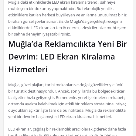
Muğla'daki etkinliklerde LED ekran kiralama trendi, sahneye
muhteşem bir dokunuş yapmaktadır. Bu teknolojik yenilik,
etkinliklere katılan herkesi büyüleyen ve anılarına unutulmaz bir iz
bırakan görsel şovlar sunar. Siz de Muğla'da gerçekleştireceğiniz
etkinliklerde LED ekranları tercih ederek, izleyicilerinize muhteşem
bir sahne deneyimi yaşatabilirsiniz.
Muğla’da Reklamcılıkta Yeni Bir
Devrim: LED Ekran Kiralama
Hizmetleri
Muğla, güzel plajları, tarihi mekanları ve doğal güzellikleriyle ünlü
bir turistik destinasyondur. Ancak, son yıllarda bu bölgedeki ticari
faaliyetler hızla gelişmiştir. Bu nedenle, yerel işletmelerin rekabetçi
ortamda ayakta kalabilmek için etkili bir reklam stratejisine ihtiyaç
duydukları açıktır. İşte tam da bu noktada, Muğla'da reklamcılıkta
yeni bir devrim başlamıştır: LED ekran kiralama hizmetleri.
LED ekranlar, çağdaş bir reklamcılık aracı olarak giderek daha fazla
tercih edilmektedir. Göz alıcı renkleri, yüksek çözünürlüğü ve