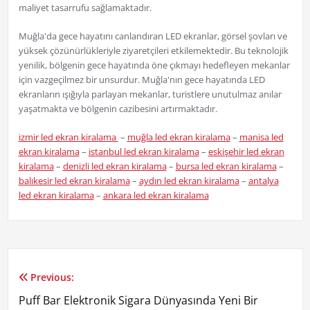
maliyet tasarrufu sağlamaktadır.
Muğla'da gece hayatını canlandıran LED ekranlar, görsel şovları ve
yüksek çözünürlükleriyle ziyaretçileri etkilemektedir. Bu teknolojik
yenilik, bölgenin gece hayatında öne çıkmayı hedefleyen mekanlar
için vazgeçilmez bir unsurdur. Muğla'nın gece hayatında LED
ekranların ışığıyla parlayan mekanlar, turistlere unutulmaz anılar
yaşatmakta ve bölgenin cazibesini artırmaktadır.
izmir led ekran kiralama
–
muğla led ekran kiralama
–
manisa led
ekran kiralama
–
istanbul led ekran kiralama
–
eskişehir led ekran
kiralama
–
denizli led ekran kiralama
–
bursa led ekran kiralama
–
balıkesir led ekran kiralama
–
aydın led ekran kiralama
–
antalya
led ekran kiralama
–
ankara led ekran kiralama
Previous:
Yazı
Puff Bar Elektronik Sigara Dünyasında Yeni Bir