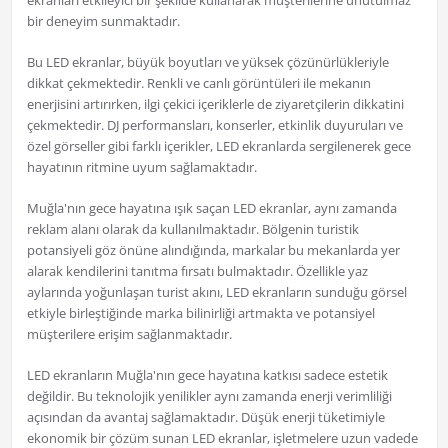
ekranları etkileyici bir şekilde kullanarak müşterilerine unutulmaz
bir deneyim sunmaktadır.
Bu LED ekranlar, büyük boyutları ve yüksek çözünürlükleriyle
dikkat çekmektedir. Renkli ve canlı görüntüleri ile mekanın
enerjisini artırırken, ilgi çekici içeriklerle de ziyaretçilerin dikkatini
çekmektedir. DJ performansları, konserler, etkinlik duyuruları ve
özel görseller gibi farklı içerikler, LED ekranlarda sergilenerek gece
hayatının ritmine uyum sağlamaktadır.
Muğla'nın gece hayatına ışık saçan LED ekranlar, aynı zamanda
reklam alanı olarak da kullanılmaktadır. Bölgenin turistik
potansiyeli göz önüne alındığında, markalar bu mekanlarda yer
alarak kendilerini tanıtma fırsatı bulmaktadır. Özellikle yaz
aylarında yoğunlaşan turist akını, LED ekranların sunduğu görsel
etkiyle birleştiğinde marka bilinirliği artmakta ve potansiyel
müşterilere erişim sağlanmaktadır.
LED ekranların Muğla'nın gece hayatına katkısı sadece estetik
değildir. Bu teknolojik yenilikler aynı zamanda enerji verimliliği
açısından da avantaj sağlamaktadır. Düşük enerji tüketimiyle
ekonomik bir çözüm sunan LED ekranlar, işletmelere uzun vadede