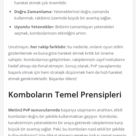
hareket etmek çok önemlidir.
Doğru Zamanlama:
Yeteneklerinizi doğru zamanda
kullanmak, rakibiniz üzerinde büyük bir avantaj sağlar.
Uyumlu Yetenekler:
Birbirini tamamlayan yetenekleri
seçmek, kombolarınızın etkinliğini artırır.
Unutmayın,
her rakip farklıdır
; bu nedenle, onların oyun stilini
gözlemlemek ve buna göre hareket etmek kritik bir öneme
sahiptir. Kombolarınızı geliştirirken, rakiplerinizin zayıf noktalarını
hedef almayı da ihmal etmeyin. Sonuç olarak, PvP savaşlarında
başarılı olmak için hem stratejik düşünmek hem de hızlı hareket
etmek gerekmektedir. Başarılar dileriz!
Komboların Temel Prensipleri
Metin2 PvP sunucularında
başarıya ulaşmanın anahtarı, etkili
komboları doğru bir şekilde kullanmaktan geçiyor. Kombolar,
karakterinizin yeteneklerini bir araya getirerek rakiplerinize karşı
büyük bir avantaj sağlar. Peki, bu komboları nasıl etkili bir şekilde
kullanabilirsiniz? İşte dikkat etmeniz gereken birkaç temel prensip: