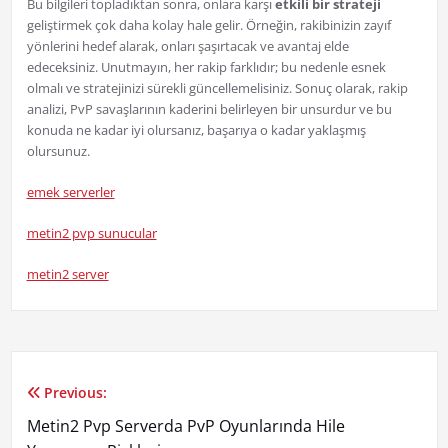
Bu bilgileri topladıktan sonra, onlara karşı
etkili bir strateji
geliştirmek çok daha kolay hale gelir. Örneğin, rakibinizin zayıf
yönlerini hedef alarak, onları şaşırtacak ve avantaj elde
edeceksiniz. Unutmayın, her rakip farklıdır; bu nedenle esnek
olmalı ve stratejinizi sürekli güncellemelisiniz. Sonuç olarak, rakip
analizi, PvP savaşlarının kaderini belirleyen bir unsurdur ve bu
konuda ne kadar iyi olursanız, başarıya o kadar yaklaşmış
olursunuz.
emek serverler
metin2 pvp sunucular
metin2 server
Previous:
Yazı
Metin2 Pvp Serverda PvP Oyunlarında Hile
gezinmesi