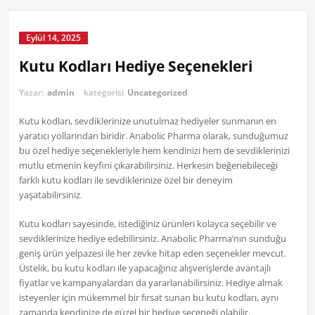
Eylül 14, 2025
Kutu Kodları Hediye Seçenekleri
Yazar:
admin
kategorisi
Uncategorized
Kutu kodları, sevdiklerinize unutulmaz hediyeler sunmanın en
yaratıcı yollarından biridir. Anabolic Pharma olarak, sunduğumuz
bu özel hediye seçenekleriyle hem kendinizi hem de sevdiklerinizi
mutlu etmenin keyfini çıkarabilirsiniz. Herkesin beğenebileceği
farklı kutu kodları ile sevdiklerinize özel bir deneyim
yaşatabilirsiniz.
Kutu kodları sayesinde, istediğiniz ürünleri kolayca seçebilir ve
sevdiklerinize hediye edebilirsiniz. Anabolic Pharma’nın sunduğu
geniş ürün yelpazesi ile her zevke hitap eden seçenekler mevcut.
Üstelik, bu kutu kodları ile yapacağınız alışverişlerde avantajlı
fiyatlar ve kampanyalardan da yararlanabilirsiniz. Hediye almak
isteyenler için mükemmel bir fırsat sunan bu kutu kodları, aynı
zamanda kendinize de güzel bir hediye seçeneği olabilir.