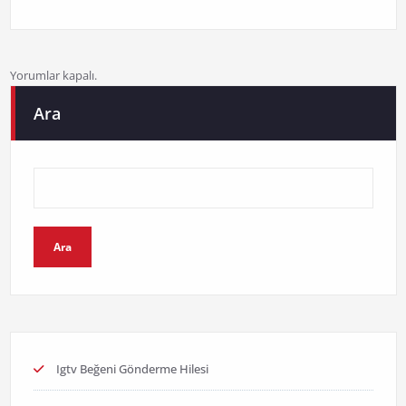
Yorumlar kapalı.
Ara
Ara
Igtv Beğeni Gönderme Hilesi