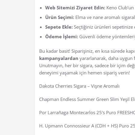
Web Sitemizi Ziyaret Edin:
Keno Club’un 
Ürün Seçimi:
Elma ve nane aromalı sigarala
Sepete Ekle:
Seçtiğiniz ürünleri sepetinize 
Ödeme İşlemi:
Güvenli ödeme yöntemleriyl
Bu kadar basit! Siparişiniz, en kısa sürede ka
kampanyalardan
yararlanarak, daha uygun fiy
Unutmayın, her bir sigara, sadece bir içim değ
deneyimi yaşamak için hemen sipariş verin!
Dakota Cherries Sigara – Vişne Aromalı
Chapman Endless Summer Green Slim Yeşil El
Por Larrañaga Montecarlos 25’s Puro FREESH
H. Upmann Connossieur A (CDH + HS) Puro 2