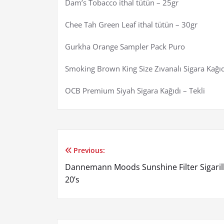
Dam’s Tobacco ithal tütün – 25gr
Chee Tah Green Leaf ithal tütün – 30gr
Gurkha Orange Sampler Pack Puro
Smoking Brown King Size Zıvanalı Sigara Kağıd
OCB Premium Siyah Sigara Kağıdı – Tekli
Previous:
Yazı
Dannemann Moods Sunshine Filter Sigaril
gezinmesi
20’s