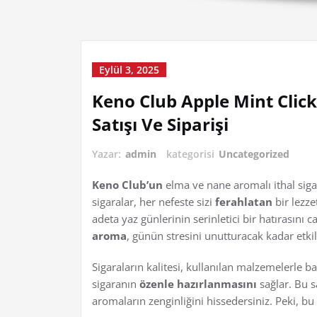
Eylül 3, 2025
Keno Club Apple Mint Click
Satışı Ve Siparişi
Yazar:
admin
kategorisi
Uncategorized
Keno Club’un
elma ve nane aromalı ithal sigar
sigaralar, her nefeste sizi
ferahlatan
bir lezze
adeta yaz günlerinin serinletici bir hatırasını 
aroma
, günün stresini unutturacak kadar etkil
Sigaraların kalitesi, kullanılan malzemelerle ba
sigaranın
özenle hazırlanmasını
sağlar. Bu s
aromaların zenginliğini hissedersiniz. Peki, bu s