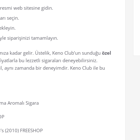
resmi web sitesine gidin.
rı seçin.
ekleyin.
e siparişinizi tamamlayın.
pınıza kadar gelir. Üstelik, Keno Club’un sunduğu
özel
atlarla bu lezzetli sigaraları deneyebilirsiniz.
il, aynı zamanda bir deneyimdir. Keno Club ile bu
ma Aromalı Sigara
OP
5’s (2010) FREESHOP