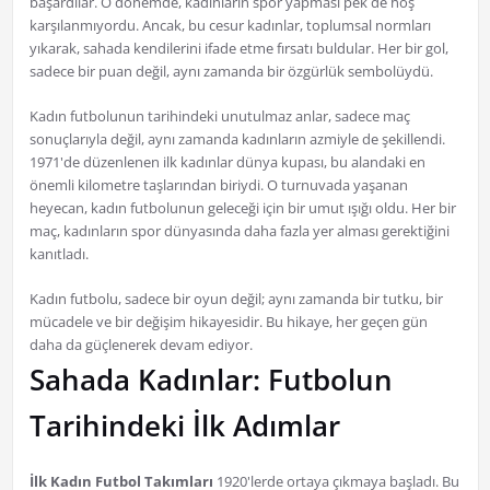
başardılar. O dönemde, kadınların spor yapması pek de hoş
karşılanmıyordu. Ancak, bu cesur kadınlar, toplumsal normları
yıkarak, sahada kendilerini ifade etme fırsatı buldular. Her bir gol,
sadece bir puan değil, aynı zamanda bir özgürlük sembolüydü.
Kadın futbolunun tarihindeki unutulmaz anlar, sadece maç
sonuçlarıyla değil, aynı zamanda kadınların azmiyle de şekillendi.
1971'de düzenlenen ilk kadınlar dünya kupası, bu alandaki en
önemli kilometre taşlarından biriydi. O turnuvada yaşanan
heyecan, kadın futbolunun geleceği için bir umut ışığı oldu. Her bir
maç, kadınların spor dünyasında daha fazla yer alması gerektiğini
kanıtladı.
Kadın futbolu, sadece bir oyun değil; aynı zamanda bir tutku, bir
mücadele ve bir değişim hikayesidir. Bu hikaye, her geçen gün
daha da güçlenerek devam ediyor.
Sahada Kadınlar: Futbolun
Tarihindeki İlk Adımlar
İlk Kadın Futbol Takımları
1920'lerde ortaya çıkmaya başladı. Bu