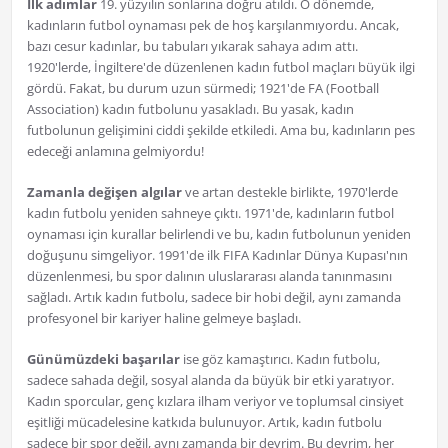
İlk adımlar
19. yüzyılın sonlarına doğru atıldı. O dönemde,
kadınların futbol oynaması pek de hoş karşılanmıyordu. Ancak,
bazı cesur kadınlar, bu tabuları yıkarak sahaya adım attı.
1920'lerde, İngiltere'de düzenlenen kadın futbol maçları büyük ilgi
gördü. Fakat, bu durum uzun sürmedi; 1921'de FA (Football
Association) kadın futbolunu yasakladı. Bu yasak, kadın
futbolunun gelişimini ciddi şekilde etkiledi. Ama bu, kadınların pes
edeceği anlamına gelmiyordu!
Zamanla değişen algılar
ve artan destekle birlikte, 1970'lerde
kadın futbolu yeniden sahneye çıktı. 1971'de, kadınların futbol
oynaması için kurallar belirlendi ve bu, kadın futbolunun yeniden
doğuşunu simgeliyor. 1991'de ilk FIFA Kadınlar Dünya Kupası'nın
düzenlenmesi, bu spor dalının uluslararası alanda tanınmasını
sağladı. Artık kadın futbolu, sadece bir hobi değil, aynı zamanda
profesyonel bir kariyer haline gelmeye başladı.
Günümüzdeki başarılar
ise göz kamaştırıcı. Kadın futbolu,
sadece sahada değil, sosyal alanda da büyük bir etki yaratıyor.
Kadın sporcular, genç kızlara ilham veriyor ve toplumsal cinsiyet
eşitliği mücadelesine katkıda bulunuyor. Artık, kadın futbolu
sadece bir spor değil, aynı zamanda bir devrim. Bu devrim, her