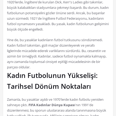
1920'lerde, İngiltere'de kurulan Dick, Kerr's Ladies gibi takımlar,
büyük kalabalıkları stadyumlara çekmeyi başardı. Bu durum, kadın
futbolunun potansiyelini gözler önüne serdi. Ancak, bu başarılar
uzun sürmedi; 1921'de İngiltere Futbol Federasyonu, kadınların
futbol oynamasını yasakladı. Bu yasak, kadın futbolunun gelişimini
büyük ölçüde engelledi.
Yine de, bu yasaklar kadınların futbol tutkusunu söndüremedi.
Kadın futbol takımları, gizli maçlar düzenleyerek ve yeraltı
liglerinde mücadele ederek varlıklarını sürdürdü. Bu, cesaretin ve
azmin bir örneğiydi. Kadınlar, sadece futbol oynamakla kalmayıp,
aynı zamanda toplumsal cinsiyet eşitliği mücadelesinin de bir
parçası oldular.
Kadın Futbolunun Yükselişi:
Tarihsel Dönüm Noktaları
Zamanla, bu yasaklar aşıldı ve 1970'lerde kadın futbolu yeniden
sahneye çıktı.
FIFA Kadınlar Dünya Kupası
'nın 1991'de
düzenlenmesi, bu sporun uluslararası alanda tanınmasına büyük
katkı sağladı. İlk turnuvada, ABD'nin şampiyon olması, kadın