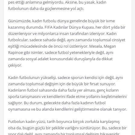
pes ettiği anlamına gelmiyordu. Aksine, bu yasak, kadın
futbolunun daha da güçlenmesine yol açtı.
Günümüzde, kadın futbolu dünya genelinde büyük bir ivme
kazanmış durumda. FIFA Kadınlar Dünya Kupası, her dört yılda bir
düzenleniyor ve milyonlarca insan tarafından izleniyor. Kadın
futbolcular, sadece sahada değil, aynı zamanda toplumsal cinsiyet
eşitliği mücadelesinde de öncü rol üstleniyor. Mesela, Megan
Rapinoe gibi isimler, sadece futbol yetenekleriyle değil, aynı
zamanda sosyal adalet konusundaki duruşlarıyla da dikkat
çekiyor.
Kadın futbolunun yükselişi, sadece sporun kendisi için değil, aynı
zamanda toplumsal değişim için de büyük bir fırsat sunuyor.
Kadınların futbol sahasında daha fazla yer alması, genç kızların
sporla tanışmasını ve kendilerini ifade etme yollarını keşfetmelerini
sağlıyor. Bu durum, gelecekte daha fazla kadının futbol
oynamasına ve bu alanda kendilerini geliştirmesine olanak tanıyor.
Futbolun kadın yüzü, tarih boyunca birçok zorlukla karşılaşmış
olsa da, bugün güçlü bir şekilde varlığını sürdürüyor. Bu, sadece bir
spor dalı değil, aynı zamanda bir toplumsal değişim hikayesidir.