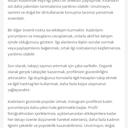
Mizah kullanmak veya ilgi çekici bir anekdot paylaşmak, insanların
sizi daha yakından tanımalarına yardımcı olabilir. Unutmayın,
samimi ve doğal bir dil kullanarak konuşma tarzınızı yansıtmak
önemlidir.
Bir diğer önemli nokta ise etkileşim kurmaktır. Kadınların
yorumlarını ve mesajlarını cevaplamak, onlarla aktif bir iletişim
içinde olduğunuzu gösterir. İlgi alanlarına ilişkin sorular sormak
veya paylaşımlarını beğenmek, ortak ilgi noktalarınızı keşfetmenize
yardımcı olabilir.
Son olarak, takipçi sayınızı artırmak için çaba sarfedin. Organik
olarak gerçek takipçiler kazanmak, profilinizin güvenilirliğini
artıracaktır. İlgi duyduğunuz konularla ilgili hesapları takip etmek
ve ilgili hashtag'leri kullanmak, daha fazla kişiye ulaşmanızı
sağlayacaktır.
Kadınların gözünde popüler olmak, Instagram profilinizi kadın
yorumlarıyla daha çekici hale getirmekle başlar. Profil
fotoğrafınızdan içeriklerinize, açıklamanızdan etkileşimlere kadar
her detayı özenle düşünerek hareket ederseniz, daha fazla kadının
ilgisini çekebilir ve popülerlik kazanabilirsiniz. Unutmayın, doğal,