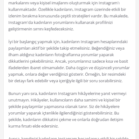
markalarını veya kişisel imajlarını oluşturmak için Instagram'ı
kullanmaktadır. Özellikle kadınların, Instagram üzerinde etkili bir
izlenim bırakma konusunda çeşitli stratejileri vardır. Bu makalede,
Instagram'da kadınların yorumlarını kullanarak profilinizi
geliştirmenin sırrını keşfedeceksiniz.
İyi bir başlangıç yapmak için, kadınların Instagram hesaplarındaki
paylaşımları aktif bir şekilde takip etmelisiniz. Beğendiğiniz veya
ilham aldığınız kadınların fotoğraflarına yorumlar yaparak
dikkatlerini çekebilirsiniz. Ancak, yorumlarınız sadece kısa ve basit
ifadelerden ibaret olmamalıdır. Daha özgün ve düşünceli yorumlar
yapmak, onlara değer verdiğinizi gösterir. Örneğin, bir resimdeki
bir detayı fark edebilir veya içeriğiyle ilgili bir soru sorabilirsiniz.
Bunun yanı sıra, kadınların Instagram hikâyelerine yanıt vermeyi
unutmayın. Hikâyeler, kullanıcıların daha samimi ve kişisel bir
şekilde paylaşımlar yapmasına olanak tanır. Siz de hikâyelere
yorumlar yaparak içtenlikle ilgilendiğinizi gösterebilirsiniz. Bu
şekilde, kadınların dikkatini çekme ve onlarla doğrudan iletişim
kurma fırsatı elde edersiniz.
Ayrıca, kendinizi kadınların Instagram hesaplarına etkili bir şekilde