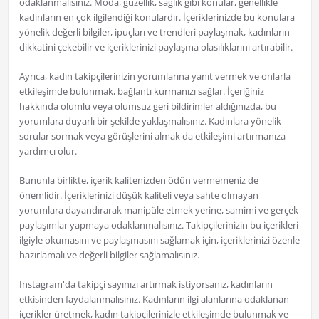
odaklanmalısınız. Moda, güzellik, sağlık gibi konular, genellikle
kadınların en çok ilgilendiği konulardır. İçeriklerinizde bu konulara
yönelik değerli bilgiler, ipuçları ve trendleri paylaşmak, kadınların
dikkatini çekebilir ve içeriklerinizi paylaşma olasılıklarını artırabilir.
Ayrıca, kadın takipçilerinizin yorumlarına yanıt vermek ve onlarla
etkileşimde bulunmak, bağlantı kurmanızı sağlar. İçeriğiniz
hakkında olumlu veya olumsuz geri bildirimler aldığınızda, bu
yorumlara duyarlı bir şekilde yaklaşmalısınız. Kadınlara yönelik
sorular sormak veya görüşlerini almak da etkileşimi artırmanıza
yardımcı olur.
Bununla birlikte, içerik kalitenizden ödün vermemeniz de
önemlidir. İçeriklerinizi düşük kaliteli veya sahte olmayan
yorumlara dayandırarak manipüle etmek yerine, samimi ve gerçek
paylaşımlar yapmaya odaklanmalısınız. Takipçilerinizin bu içerikleri
ilgiyle okumasını ve paylaşmasını sağlamak için, içeriklerinizi özenle
hazırlamalı ve değerli bilgiler sağlamalısınız.
Instagram'da takipçi sayınızı artırmak istiyorsanız, kadınların
etkisinden faydalanmalısınız. Kadınların ilgi alanlarına odaklanan
içerikler üretmek, kadın takipçilerinizle etkileşimde bulunmak ve