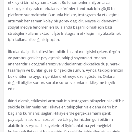
etkileyici bir rol oynamaktadır. Bu fenomenler, milyonlarca
takipçiye ulaşarak markaları ve ürünleri tanıtmak için güçlü bir
platform sunmaktadır. Bununla birlikte, Instagram'da etkileşimi
artırmak her zaman kolay bir görev değildir. Neyse ki, deneyimli
sosyal medya fenomenleri bu alanda başarılı olmak için bazı
stratejiler kullanmaktadır. İşte Instagram etkileşimini yükseltmek
için kullanabileceğiniz ipuçları.
İlk olarak, içerik kalitesi önemlidir. İnsanların ilgisini çeken, özgün
ve yaratıcı içerikler paylaşmak, takipçi sayınızı artırmanın
anahtarıdır. Fotoğraflarınızı ve videolarınızı dikkatlice düşünerek
tasarlayın ve bunları güzel bir şekilde sunun. Ayrıca, takipçilerinizin
beklentilerine uygun içerikler üretmeye özen gösterin. Onlara
değerli bilgiler sunun, sorular sorun ve onları etkileşime teşvik
edin.
İkinci olarak, etkileşimi artırmak için Instagram hikayelerini aktif bir
şekilde kullanmalısınız. Hikayeler, takipçilerinizle daha derin bir
bağlantı kurmanızı sağlar. Hikayelerde gerçek zamanlı içerik
paylaşabilir, sorular sorabilir ve takipçilerinizden geri bildirim
alabilirsiniz. Ayrıca, hikayelerinizi öykü anlatma yeteneğinizi
kullanarak ilgi çekici hale getirin. Bu şekilde, takipçilerinizin sizinle