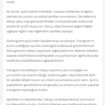
vardır.
İlk olarak, içerik kalitesi önemlidir. İnsanları etkilemek ve ilgisini
çekmek için yaratıcı ve orijinal içerikler sunmalısınız. Görsellerinizi
dikkat çekici hale getirecek filtreler ve düzenlemeler kullanarak
estetik bir profil oluşturun. Ayrıca, izleyicilerinize değerli bilgiler
sağlayan eğitici veya eğlendirici içerikler paylaşın.
Hashtag'lerin gücünden faydalanmayı unutmayın. İnstagram'ın
arama özelliğiyle uyumlu hashtag'ler kullanarak gönderilerinizin
daha geniş bir kitleye ulaşmasını sağlayabilirsiniz. Relevan etiketler
seçerek hedef kitlenizi belirleyebilir ve yayınlarınızın ilgili kullanıcılar
tarafından keşfedilmesini sağlayabilirsiniz.
İnstagram'da etkileşim, takipçi sayısının yanı sıra beğeni ve
yorumların da önemli olduğu anlamına gelir. İzleyicilerinizle aktif
bir şekilde iletişim kurun ve onların yorumlarına yanıt verin. Ayrıca,
başkalarının gönderilerine de gerçekçi ve samimi yorumlar yaparak
İnstagram topluluğuna katılın.
İşbirlikleri ve etiketlemeler, takipçi ve etkileşimlerinizi artırmanın
bir diğer etkili yoludur. Endüstri liderleri veya bağlantılı hesaplarla