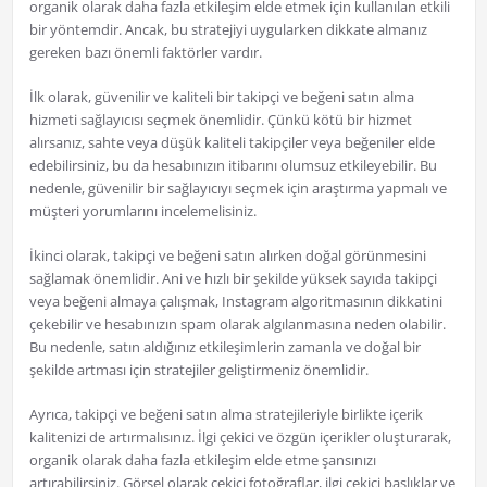
organik olarak daha fazla etkileşim elde etmek için kullanılan etkili
bir yöntemdir. Ancak, bu stratejiyi uygularken dikkate almanız
gereken bazı önemli faktörler vardır.
İlk olarak, güvenilir ve kaliteli bir takipçi ve beğeni satın alma
hizmeti sağlayıcısı seçmek önemlidir. Çünkü kötü bir hizmet
alırsanız, sahte veya düşük kaliteli takipçiler veya beğeniler elde
edebilirsiniz, bu da hesabınızın itibarını olumsuz etkileyebilir. Bu
nedenle, güvenilir bir sağlayıcıyı seçmek için araştırma yapmalı ve
müşteri yorumlarını incelemelisiniz.
İkinci olarak, takipçi ve beğeni satın alırken doğal görünmesini
sağlamak önemlidir. Ani ve hızlı bir şekilde yüksek sayıda takipçi
veya beğeni almaya çalışmak, Instagram algoritmasının dikkatini
çekebilir ve hesabınızın spam olarak algılanmasına neden olabilir.
Bu nedenle, satın aldığınız etkileşimlerin zamanla ve doğal bir
şekilde artması için stratejiler geliştirmeniz önemlidir.
Ayrıca, takipçi ve beğeni satın alma stratejileriyle birlikte içerik
kalitenizi de artırmalısınız. İlgi çekici ve özgün içerikler oluşturarak,
organik olarak daha fazla etkileşim elde etme şansınızı
artırabilirsiniz. Görsel olarak çekici fotoğraflar, ilgi çekici başlıklar ve