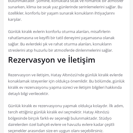
bulunmaktadır. Şömine, konuklara sıcak ve romantik bir atmosfer
sunarken, klima ise sıcak yaz günlerinde serinlemelerini sağlar. Bu
özellikler, konforlu bir yaşam sunarak konukların ihtiyaçlarını
karşılar.
Günlük kiralık evlerin konforlu oturma alanları, misafirlerin
rahatlamasına ve keyifli bir tatil deneyimi yaşamasına olanak
sağlar. Bu evlerdeki şık ve rahat oturma alanları, konukların
streslerini atıp huzurlu bir atmosferde dinlenmelerini sağlar.
Rezervasyon ve İletişim
Rezervasyon ve iletişim, Hatay Altınözü’nde günlük kiralık evlerde
konaklamak isteyenler için oldukça önemlidir. Bu bölümde, günlük
kiralık ev rezervasyonu yapma süreci ve iletişim bilgileri hakkında
detaylı bilgi verilecektir.
Günlük kiralık ev rezervasyonu yapmak oldukça kolaydır. İlk adım,
tercih ettiğiniz günlük kiralık evi seçmektir. Hatay Altınözü
bölgesinde birçok farklı ev seçeneği bulunmaktadır. Stüdyo
dairelerden özel bahçeli evlere ve havuzlu evlere kadar çeşitli
seçenekler arasından size en uygun olanı seçebilirsiniz.