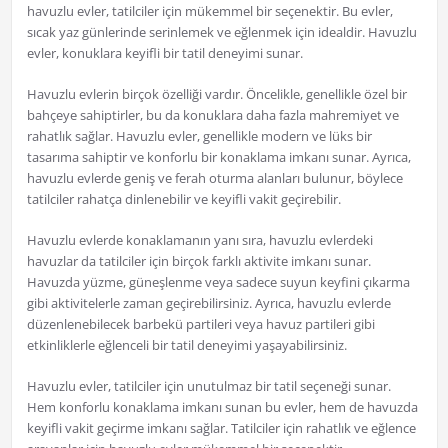
havuzlu evler, tatilciler için mükemmel bir seçenektir. Bu evler,
sıcak yaz günlerinde serinlemek ve eğlenmek için idealdir. Havuzlu
evler, konuklara keyifli bir tatil deneyimi sunar.
Havuzlu evlerin birçok özelliği vardır. Öncelikle, genellikle özel bir
bahçeye sahiptirler, bu da konuklara daha fazla mahremiyet ve
rahatlık sağlar. Havuzlu evler, genellikle modern ve lüks bir
tasarıma sahiptir ve konforlu bir konaklama imkanı sunar. Ayrıca,
havuzlu evlerde geniş ve ferah oturma alanları bulunur, böylece
tatilciler rahatça dinlenebilir ve keyifli vakit geçirebilir.
Havuzlu evlerde konaklamanın yanı sıra, havuzlu evlerdeki
havuzlar da tatilciler için birçok farklı aktivite imkanı sunar.
Havuzda yüzme, güneşlenme veya sadece suyun keyfini çıkarma
gibi aktivitelerle zaman geçirebilirsiniz. Ayrıca, havuzlu evlerde
düzenlenebilecek barbekü partileri veya havuz partileri gibi
etkinliklerle eğlenceli bir tatil deneyimi yaşayabilirsiniz.
Havuzlu evler, tatilciler için unutulmaz bir tatil seçeneği sunar.
Hem konforlu konaklama imkanı sunan bu evler, hem de havuzda
keyifli vakit geçirme imkanı sağlar. Tatilciler için rahatlık ve eğlence