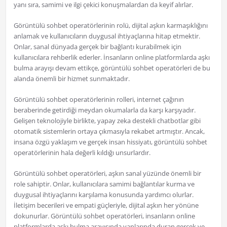
yanı sıra, samimi ve ilgi çekici konuşmalardan da keyif alırlar.
Görüntülü sohbet operatörlerinin rolü, dijital aşkın karmaşıklığını
anlamak ve kullanıcıların duygusal ihtiyaçlarına hitap etmektir.
Onlar, sanal dünyada gerçek bir bağlantı kurabilmek için
kullanıcılara rehberlik ederler. İnsanların online platformlarda aşkı
bulma arayışı devam ettikçe, görüntülü sohbet operatörleri de bu
alanda önemli bir hizmet sunmaktadır.
Görüntülü sohbet operatörlerinin rolleri, internet çağının
beraberinde getirdiği meydan okumalarla da karşı karşıyadır.
Gelişen teknolojiyle birlikte, yapay zeka destekli chatbotlar gibi
otomatik sistemlerin ortaya çıkmasıyla rekabet artmıştır. Ancak,
insana özgü yaklaşım ve gerçek insan hissiyatı, görüntülü sohbet
operatörlerinin hala değerli kıldığı unsurlardır.
Görüntülü sohbet operatörleri, aşkın sanal yüzünde önemli bir
role sahiptir. Onlar, kullanıcılara samimi bağlantılar kurma ve
duygusal ihtiyaçlarını karşılama konusunda yardımcı olurlar.
İletişim becerileri ve empati güçleriyle, dijital aşkın her yönüne
dokunurlar. Görüntülü sohbet operatörleri, insanların online
platformlarda aşkı bulma arayışında yanlarında duran gerçek ve