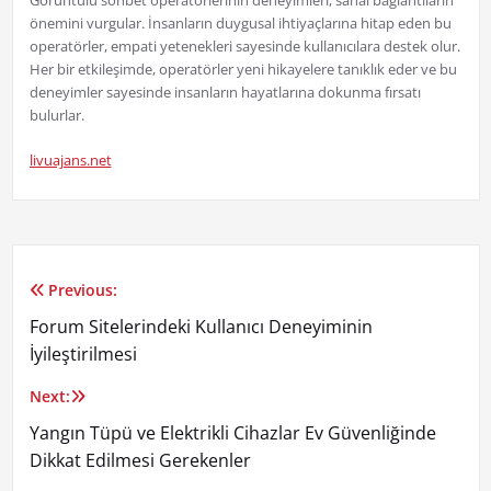
Görüntülü sohbet operatörlerinin deneyimleri, sanal bağlantıların
önemini vurgular. İnsanların duygusal ihtiyaçlarına hitap eden bu
operatörler, empati yetenekleri sayesinde kullanıcılara destek olur.
Her bir etkileşimde, operatörler yeni hikayelere tanıklık eder ve bu
deneyimler sayesinde insanların hayatlarına dokunma fırsatı
bulurlar.
livuajans.net
Previous:
Yazı
Forum Sitelerindeki Kullanıcı Deneyiminin
gezinmesi
İyileştirilmesi
Next:
Yangın Tüpü ve Elektrikli Cihazlar Ev Güvenliğinde
Dikkat Edilmesi Gerekenler