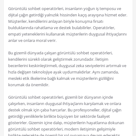
Görüntülü sohbet operatörleri, insanların yoğun iş temposu ve
dijital çağın getirdiği yalnızlık hissinden kaçış arayışına hizmet eder.
Müşteriler, kendilerini anlayan biriyle konuşma fırsatı
bulduklarında rahatlama ve destek bulabilirler. Operatörler,
empati yeteneklerini kullanarak müşterilerin duygusal ihtiyaçlarını
anlar ve onlara moral verir.
Bu gizemli dünyada çalışan görüntülü sohbet operatörleri,
kendilerini sürekli olarak geliştirmek zorundadır. İletişim
becerilerini keskinleştirmeli, duygusal zeka seviyelerini artırmalı ve
hızla değişen teknolojiye ayak uydurmalıdırlar. Aynı zamanda,
mesleki etik ilkelerine bağlı kalmak ve müşterilerin gizliliğini
korumak da önemlidir.
Görüntülü sohbet operatörleri, gizemli bir dünyanın içinde
çalışırken, insanların duygusal ihtiyaçlarını karşılamak ve onlara
destek olmak için çaba harcarlar. Bu profesyoneller, dijital çağın
getirdiği yeniliklerle birlikte büyüyen bir sektörde faaliyet
gösterirler. Gizemin içine dalıp, müşterilerin hayatlarına dokunan
görüntülü sohbet operatörleri, modern iletişimin gelişimiyle
birlikte gelecekte de önemli bir rol oynamaya devam edecektir.