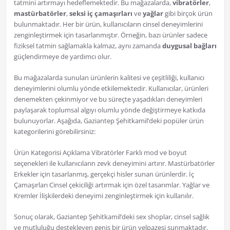
tatmini artırmayı hedeflemektedir. Bu mağazalarda,
vibratörler
,
mastürbatörler
,
seksi iç çamaşırları
ve
yağlar
gibi birçok ürün
bulunmaktadır. Her bir ürün, kullanıcıların cinsel deneyimlerini
zenginleştirmek için tasarlanmıştır. Örneğin, bazı ürünler sadece
fiziksel tatmin sağlamakla kalmaz, aynı zamanda
duygusal bağları
güçlendirmeye de yardımcı olur.
Bu mağazalarda sunulan ürünlerin kalitesi ve çeşitliliği, kullanıcı
deneyimlerini olumlu yönde etkilemektedir. Kullanıcılar, ürünleri
denemekten çekinmiyor ve bu süreçte yaşadıkları deneyimleri
paylaşarak toplumsal algıyı olumlu yönde değiştirmeye katkıda
bulunuyorlar. Aşağıda, Gaziantep Şehitkamil’deki popüler ürün
kategorilerini görebilirsiniz:
Ürün Kategorisi Açıklama Vibratörler Farklı mod ve boyut
seçenekleri ile kullanıcıların zevk deneyimini artırır. Mastürbatörler
Erkekler için tasarlanmış, gerçekçi hisler sunan ürünlerdir. İç
Çamaşırları Cinsel çekiciliği artırmak için özel tasarımlar. Yağlar ve
Kremler İlişkilerdeki deneyimi zenginleştirmek için kullanılır.
Sonuç olarak, Gaziantep Şehitkamil’deki sex shoplar, cinsel sağlık
ve mutluluğu destekleyen geniş bir ürün yelpazesi sunmaktadır.