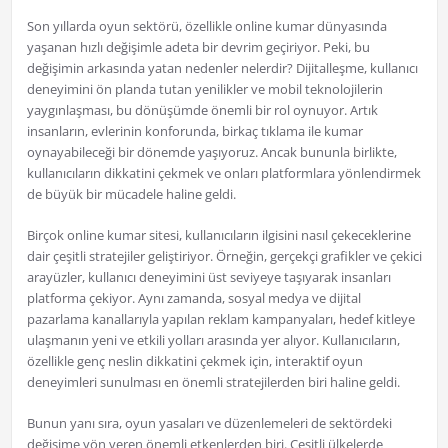
Son yıllarda oyun sektörü, özellikle online kumar dünyasında
yaşanan hızlı değişimle adeta bir devrim geçiriyor. Peki, bu
değişimin arkasında yatan nedenler nelerdir? Dijitalleşme, kullanıcı
deneyimini ön planda tutan yenilikler ve mobil teknolojilerin
yaygınlaşması, bu dönüşümde önemli bir rol oynuyor. Artık
insanların, evlerinin konforunda, birkaç tıklama ile kumar
oynayabileceği bir dönemde yaşıyoruz. Ancak bununla birlikte,
kullanıcıların dikkatini çekmek ve onları platformlara yönlendirmek
de büyük bir mücadele haline geldi.
Birçok online kumar sitesi, kullanıcıların ilgisini nasıl çekeceklerine
dair çeşitli stratejiler geliştiriyor. Örneğin, gerçekçi grafikler ve çekici
arayüzler, kullanıcı deneyimini üst seviyeye taşıyarak insanları
platforma çekiyor. Aynı zamanda, sosyal medya ve dijital
pazarlama kanallarıyla yapılan reklam kampanyaları, hedef kitleye
ulaşmanın yeni ve etkili yolları arasında yer alıyor. Kullanıcıların,
özellikle genç neslin dikkatini çekmek için, interaktif oyun
deneyimleri sunulması en önemli stratejilerden biri haline geldi.
Bunun yanı sıra, oyun yasaları ve düzenlemeleri de sektördeki
değişime yön veren önemli etkenlerden biri. Çeşitli ülkelerde