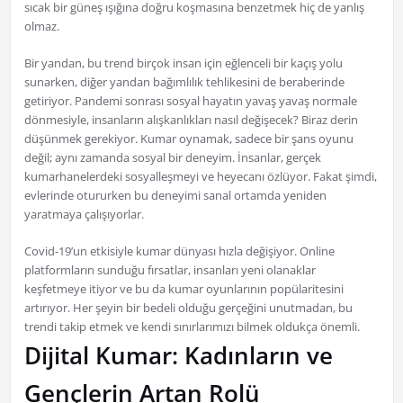
sıcak bir güneş ışığına doğru koşmasına benzetmek hiç de yanlış
olmaz.
Bir yandan, bu trend birçok insan için eğlenceli bir kaçış yolu
sunarken, diğer yandan bağımlılık tehlikesini de beraberinde
getiriyor. Pandemi sonrası sosyal hayatın yavaş yavaş normale
dönmesiyle, insanların alışkanlıkları nasıl değişecek? Biraz derin
düşünmek gerekiyor. Kumar oynamak, sadece bir şans oyunu
değil; aynı zamanda sosyal bir deneyim. İnsanlar, gerçek
kumarhanelerdeki sosyalleşmeyi ve heyecanı özlüyor. Fakat şimdi,
evlerinde otururken bu deneyimi sanal ortamda yeniden
yaratmaya çalışıyorlar.
Covid-19’un etkisiyle kumar dünyası hızla değişiyor. Online
platformların sunduğu fırsatlar, insanları yeni olanaklar
keşfetmeye itiyor ve bu da kumar oyunlarının popülaritesini
artırıyor. Her şeyin bir bedeli olduğu gerçeğini unutmadan, bu
trendi takip etmek ve kendi sınırlarımızı bilmek oldukça önemli.
Dijital Kumar: Kadınların ve
Gençlerin Artan Rolü