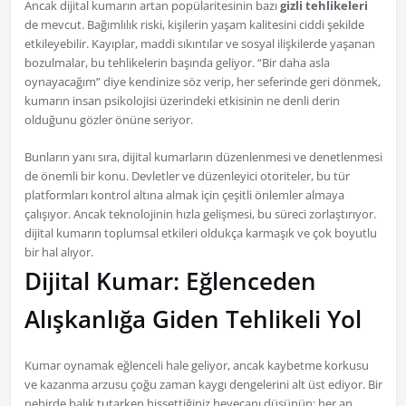
Ancak dijital kumarın artan popülaritesinin bazı
gizli tehlikeleri
de mevcut. Bağımlılık riski, kişilerin yaşam kalitesini ciddi şekilde
etkileyebilir. Kayıplar, maddi sıkıntılar ve sosyal ilişkilerde yaşanan
bozulmalar, bu tehlikelerin başında geliyor. “Bir daha asla
oynayacağım” diye kendinize söz verip, her seferinde geri dönmek,
kumarın insan psikolojisi üzerindeki etkisinin ne denli derin
olduğunu gözler önüne seriyor.
Bunların yanı sıra, dijital kumarların düzenlenmesi ve denetlenmesi
de önemli bir konu. Devletler ve düzenleyici otoriteler, bu tür
platformları kontrol altına almak için çeşitli önlemler almaya
çalışıyor. Ancak teknolojinin hızla gelişmesi, bu süreci zorlaştırıyor.
dijital kumarın toplumsal etkileri oldukça karmaşık ve çok boyutlu
bir hal alıyor.
Dijital Kumar: Eğlenceden
Alışkanlığa Giden Tehlikeli Yol
Kumar oynamak eğlenceli hale geliyor, ancak kaybetme korkusu
ve kazanma arzusu çoğu zaman kaygı dengelerini alt üst ediyor. Bir
nehirde balık tutarken hissettiğiniz heyecanı düşünün; her an