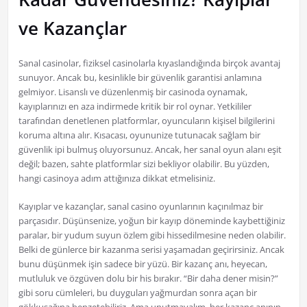
ve Kazançlar
Sanal casinolar, fiziksel casinolarla kıyaslandığında birçok avantaj
sunuyor. Ancak bu, kesinlikle bir güvenlik garantisi anlamına
gelmiyor. Lisanslı ve düzenlenmiş bir casinoda oynamak,
kayıplarınızı en aza indirmede kritik bir rol oynar. Yetkililer
tarafından denetlenen platformlar, oyuncuların kişisel bilgilerini
koruma altına alır. Kısacası, oyununize tutunacak sağlam bir
güvenlik ipi bulmuş oluyorsunuz. Ancak, her sanal oyun alanı eşit
değil; bazen, sahte platformlar sizi bekliyor olabilir. Bu yüzden,
hangi casinoya adım attığınıza dikkat etmelisiniz.
Kayıplar ve kazançlar, sanal casino oyunlarının kaçınılmaz bir
parçasıdır. Düşünsenize, yoğun bir kayıp döneminde kaybettiğiniz
paralar, bir yudum suyun özlem gibi hissedilmesine neden olabilir.
Belki de günlerce bir kazanma serisi yaşamadan geçirirsiniz. Ancak
bunu düşünmek işin sadece bir yüzü. Bir kazanç anı, heyecan,
mutluluk ve özgüven dolu bir his bırakır. “Bir daha dener misin?”
gibi soru cümleleri, bu duyguları yağmurdan sonra açan bir