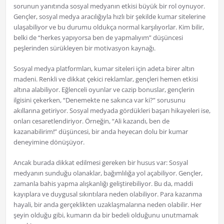
sorunun yanıtında sosyal medyanın etkisi büyük bir rol oynuyor.
Gençler, sosyal medya aracılığıyla hızlı bir şekilde kumar sitelerine
ulaşabiliyor ve bu durumu oldukça normal karşılıyorlar. Kim bilir,
belki de “herkes yapıyorsa ben de yapmalıyım” düşüncesi
peşlerinden sürükleyen bir motivasyon kaynağı.
Sosyal medya platformları, kumar siteleri için adeta birer altın
madeni. Renkli ve dikkat çekici reklamlar, gençleri hemen etkisi
altına alabiliyor. Eğlenceli oyunlar ve cazip bonuslar, gençlerin
ilgisini çekerken, “Denemekte ne sakınca var ki?” sorusunu
akıllarına getiriyor. Sosyal medyada gördükleri başarı hikayeleri ise,
onları cesaretlendiriyor. Örneğin, “Ali kazandı, ben de
kazanabilirim!” düşüncesi, bir anda heyecan dolu bir kumar
deneyimine dönüşüyor.
Ancak burada dikkat edilmesi gereken bir husus var: Sosyal
medyanın sunduğu olanaklar, bağımlılığa yol açabiliyor. Gençler,
zamanla bahis yapma alışkanlığı geliştirebiliyor. Bu da, maddi
kayıplara ve duygusal sıkıntılara neden olabiliyor. Para kazanma
hayali, bir anda gerçeklikten uzaklaşmalarına neden olabilir. Her
şeyin olduğu gibi, kumarın da bir bedeli olduğunu unutmamak