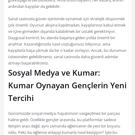
gökkuşağına benzetebiliriz. Ama unutmayalım, her kazanç anının
ardından kayıplar da gelebilir.
Sanal casinoda güven içerisinde oynamak için stratejik düşünmek
çok önemli. Oyunun akışına kapılmadan, kayıplarınızı kabul etmek
ve içine girmeden dışarıda kalabilmek bir ustalık gerektiriyor.
Duygusal kontrol, bu alanda başarıya giden yolda önemli bir
anahtar. Kazandığınızda nasıl coştuğunuzu biliyoruz, ama
kayıplarla başa çıkmak da bir o kadar zorlayıcı. Ancak, bu durumun
üstesinden gelebilirseniz, sanal casinoda daha güvenli adımlar
atmayı başarabilirsiniz.
Sosyal Medya ve Kumar:
Kumar Oynayan Gençlerin Yeni
Tercihi
Günümüzde sosyal medya, hayatımızın vazgeçilmez bir parçası
haline geldi. Özellikle gençler arasında, bu platformlar sadece
iletişim aracı değil, aynı zamanda eğlencenin de yeni bir boyutu
oldu. Peki, bu eğlence anlayışı kumarla nasıl kesişiyor? İşte bu