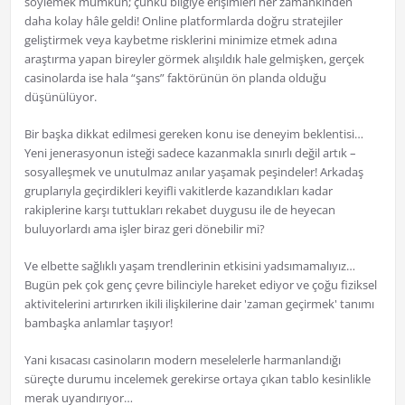
söylemek mümkün; çünkü bilgiye erişimleri her zamankinden
daha kolay hâle geldi! Online platformlarda doğru stratejiler
geliştirmek veya kaybetme risklerini minimize etmek adına
araştırma yapan bireyler görmek alışıldık hale gelmişken, gerçek
casinolarda ise hala “şans” faktörünün ön planda olduğu
düşünülüyor.
Bir başka dikkat edilmesi gereken konu ise deneyim beklentisi…
Yeni jenerasyonun isteği sadece kazanmakla sınırlı değil artık –
sosyalleşmek ve unutulmaz anılar yaşamak peşindeler! Arkadaş
gruplarıyla geçirdikleri keyifli vakitlerde kazandıkları kadar
rakiplerine karşı tuttukları rekabet duygusu ile de heyecan
buluyorlardı ama işler biraz geri dönebilir mi?
Ve elbette sağlıklı yaşam trendlerinin etkisini yadsımamalıyız…
Bugün pek çok genç çevre bilinciyle hareket ediyor ve çoğu fiziksel
aktivitelerini artırırken ikili ilişkilerine dair 'zaman geçirmek' tanımı
bambaşka anlamlar taşıyor!
Yani kısacası casinoların modern meselelerle harmanlandığı
süreçte durumu incelemek gerekirse ortaya çıkan tablo kesinlikle
merak uyandırıyor…