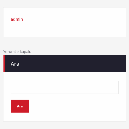
admin
Yorumlar kapalı.
Ara
Ara