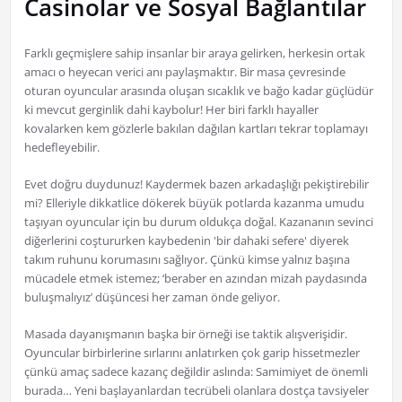
Casinolar ve Sosyal Bağlantılar
Farklı geçmişlere sahip insanlar bir araya gelirken, herkesin ortak
amacı o heyecan verici anı paylaşmaktır. Bir masa çevresinde
oturan oyuncular arasında oluşan sıcaklık ve bağo kadar güçlüdür
ki mevcut gerginlik dahi kaybolur! Her biri farklı hayaller
kovalarken kem gözlerle bakılan dağılan kartları tekrar toplamayı
hedefleyebilir.
Evet doğru duydunuz! Kaydermek bazen arkadaşlığı pekiştirebilir
mi? Elleriyle dikkatlice dökerek büyük potlarda kazanma umudu
taşıyan oyuncular için bu durum oldukça doğal. Kazananın sevinci
diğerlerini coştururken kaybedenin 'bir dahaki sefere' diyerek
takım ruhunu korumasını sağlıyor. Çünkü kimse yalnız başına
mücadele etmek istemez; ‘beraber en azından mizah paydasında
buluşmalıyız’ düşüncesi her zaman önde geliyor.
Masada dayanışmanın başka bir örneği ise taktik alışverişidir.
Oyuncular birbirlerine sırlarını anlatırken çok garip hissetmezler
çünkü amaç sadece kazanç değildir aslında: Samimiyet de önemli
burada… Yeni başlayanlardan tecrübeli olanlara dostça tavsiyeler