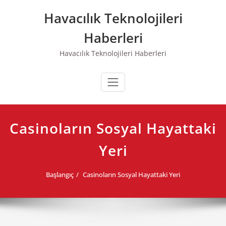
Skip
Havacılık Teknolojileri
to
content
Haberleri
Havacılık Teknolojileri Haberleri
Casinoların Sosyal Hayattaki
Yeri
Başlangıç
Casinoların Sosyal Hayattaki Yeri