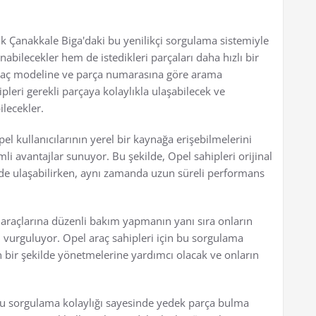
ık Çanakkale Biga'daki bu yenilikçi sorgulama sistemiyle
abilecekler hem de istedikleri parçaları daha hızlı bir
 araç modeline ve parça numarasına göre arama
leri gerekli parçaya kolaylıkla ulaşabilecek ve
ilecekler.
l kullanıcılarının yerel bir kaynağa erişebilmelerini
li avantajlar sunuyor. Bu şekilde, Opel sahipleri orijinal
ilde ulaşabilirken, aynı zamanda uzun süreli performans
araçlarına düzenli bakım yapmanın yanı sıra onların
vurguluyor. Opel araç sahipleri için bu sorgulama
in bir şekilde yönetmelerine yardımcı olacak ve onların
 bu sorgulama kolaylığı sayesinde yedek parça bulma