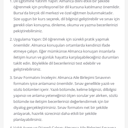
Dil Eğitimine Yatırım Yapın: Almanca dilini etkili bir şekilde
öğrenmek için profesyonel bir dil kursuna katılmanız önemlidir.
Bursa'da birçok dil merkezi ve özel eğitmen bulunmaktadır.
Size uygun bir kurs seçerek, dil bilginizi geliştirebilir ve sınav için
gerekli olan konuşma, dinleme, okuma ve yazma becerilerinizi
pekiştirebilirsiniz.
Uygulama Yapın: Dil öğrenmek için sürekli pratik yapmak
önemlidir. Almanca konuşulan ortamlarda kendinizi ifade
etmeye çalışın. Eğer mümkünse Almanca konuşan insanlarla
iletişim kurun ve günlük hayatta karşılaşabileceğiniz durumları
taklit edin. Böylelikle dil becerilerinizi test edebilir ve
geliştirebilirsiniz.
Sınav Formatını İnceleyin: Almanca Aile Birleşimi Sınavının
formatını iyice anlamanız önemlidir. Sınav genellikle yazılı ve
sözlü bölümleri içerir. Yazılı bölümde, kelime bilginizi, dilbilgisi
yapınızı ve anlama yeteneğinizi ölçen sorular yer alırken, sözlü
bölümde ise iletişim becerilerinizi değerlendirmek için bir
diyalog gerçekleştirirsiniz. Sınav formatını net bir şekilde
anlayarak, hazırlık sürecinizi daha etkili bir şekilde
planlayabilirsiniz.
Vakit Ayırın ve Düzenli Çalışın: Almanca Aile Birleşimi Sınavına