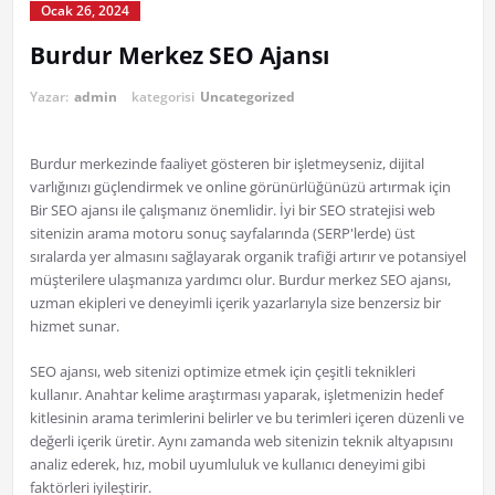
Ocak 26, 2024
Burdur Merkez SEO Ajansı
Yazar:
admin
kategorisi
Uncategorized
Burdur merkezinde faaliyet gösteren bir işletmeyseniz, dijital
varlığınızı güçlendirmek ve online görünürlüğünüzü artırmak için
Bir SEO ajansı ile çalışmanız önemlidir. İyi bir SEO stratejisi web
sitenizin arama motoru sonuç sayfalarında (SERP'lerde) üst
sıralarda yer almasını sağlayarak organik trafiği artırır ve potansiyel
müşterilere ulaşmanıza yardımcı olur. Burdur merkez SEO ajansı,
uzman ekipleri ve deneyimli içerik yazarlarıyla size benzersiz bir
hizmet sunar.
SEO ajansı, web sitenizi optimize etmek için çeşitli teknikleri
kullanır. Anahtar kelime araştırması yaparak, işletmenizin hedef
kitlesinin arama terimlerini belirler ve bu terimleri içeren düzenli ve
değerli içerik üretir. Aynı zamanda web sitenizin teknik altyapısını
analiz ederek, hız, mobil uyumluluk ve kullanıcı deneyimi gibi
faktörleri iyileştirir.