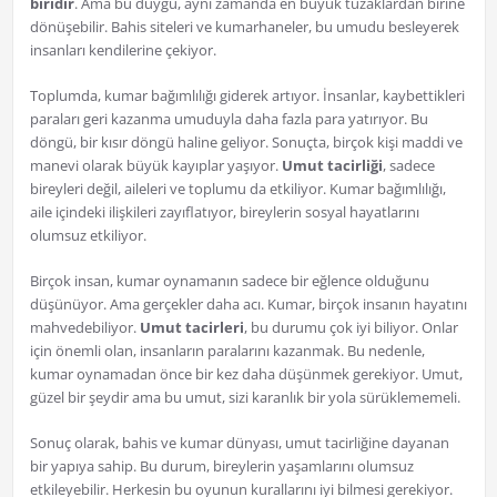
biridir
. Ama bu duygu, aynı zamanda en büyük tuzaklardan birine
dönüşebilir. Bahis siteleri ve kumarhaneler, bu umudu besleyerek
insanları kendilerine çekiyor.
Toplumda, kumar bağımlılığı giderek artıyor. İnsanlar, kaybettikleri
paraları geri kazanma umuduyla daha fazla para yatırıyor. Bu
döngü, bir kısır döngü haline geliyor. Sonuçta, birçok kişi maddi ve
manevi olarak büyük kayıplar yaşıyor.
Umut tacirliği
, sadece
bireyleri değil, aileleri ve toplumu da etkiliyor. Kumar bağımlılığı,
aile içindeki ilişkileri zayıflatıyor, bireylerin sosyal hayatlarını
olumsuz etkiliyor.
Birçok insan, kumar oynamanın sadece bir eğlence olduğunu
düşünüyor. Ama gerçekler daha acı. Kumar, birçok insanın hayatını
mahvedebiliyor.
Umut tacirleri
, bu durumu çok iyi biliyor. Onlar
için önemli olan, insanların paralarını kazanmak. Bu nedenle,
kumar oynamadan önce bir kez daha düşünmek gerekiyor. Umut,
güzel bir şeydir ama bu umut, sizi karanlık bir yola sürüklememeli.
Sonuç olarak, bahis ve kumar dünyası, umut tacirliğine dayanan
bir yapıya sahip. Bu durum, bireylerin yaşamlarını olumsuz
etkileyebilir. Herkesin bu oyunun kurallarını iyi bilmesi gerekiyor.