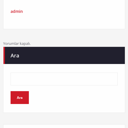
admin
Yorumlar kapalı.
Ara
Ara