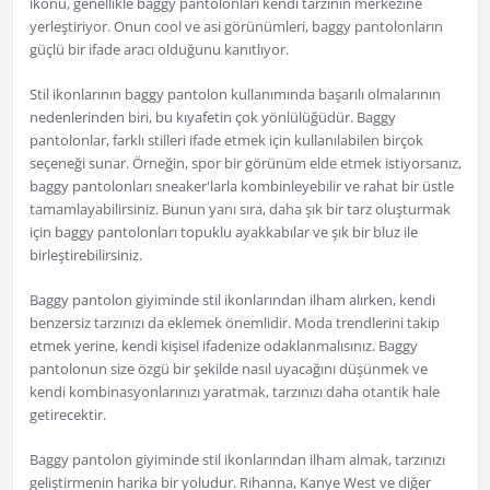
ikonu, genellikle baggy pantolonları kendi tarzının merkezine
yerleştiriyor. Onun cool ve asi görünümleri, baggy pantolonların
güçlü bir ifade aracı olduğunu kanıtlıyor.
Stil ikonlarının baggy pantolon kullanımında başarılı olmalarının
nedenlerinden biri, bu kıyafetin çok yönlülüğüdür. Baggy
pantolonlar, farklı stilleri ifade etmek için kullanılabilen birçok
seçeneği sunar. Örneğin, spor bir görünüm elde etmek istiyorsanız,
baggy pantolonları sneaker'larla kombinleyebilir ve rahat bir üstle
tamamlayabilirsiniz. Bunun yanı sıra, daha şık bir tarz oluşturmak
için baggy pantolonları topuklu ayakkabılar ve şık bir bluz ile
birleştirebilirsiniz.
Baggy pantolon giyiminde stil ikonlarından ilham alırken, kendi
benzersiz tarzınızı da eklemek önemlidir. Moda trendlerini takip
etmek yerine, kendi kişisel ifadenize odaklanmalısınız. Baggy
pantolonun size özgü bir şekilde nasıl uyacağını düşünmek ve
kendi kombinasyonlarınızı yaratmak, tarzınızı daha otantik hale
getirecektir.
Baggy pantolon giyiminde stil ikonlarından ilham almak, tarzınızı
geliştirmenin harika bir yoludur. Rihanna, Kanye West ve diğer