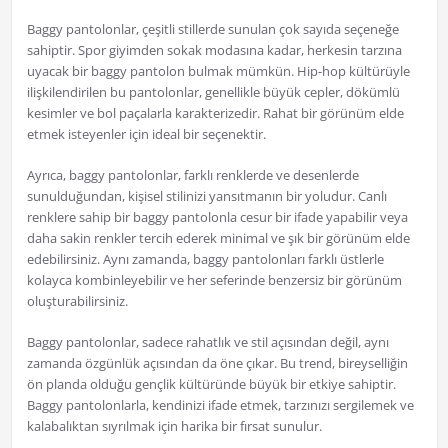
Baggy pantolonlar, çeşitli stillerde sunulan çok sayıda seçeneğe
sahiptir. Spor giyimden sokak modasına kadar, herkesin tarzına
uyacak bir baggy pantolon bulmak mümkün. Hip-hop kültürüyle
ilişkilendirilen bu pantolonlar, genellikle büyük cepler, dökümlü
kesimler ve bol paçalarla karakterizedir. Rahat bir görünüm elde
etmek isteyenler için ideal bir seçenektir.
Ayrıca, baggy pantolonlar, farklı renklerde ve desenlerde
sunulduğundan, kişisel stilinizi yansıtmanın bir yoludur. Canlı
renklere sahip bir baggy pantolonla cesur bir ifade yapabilir veya
daha sakin renkler tercih ederek minimal ve şık bir görünüm elde
edebilirsiniz. Aynı zamanda, baggy pantolonları farklı üstlerle
kolayca kombinleyebilir ve her seferinde benzersiz bir görünüm
oluşturabilirsiniz.
Baggy pantolonlar, sadece rahatlık ve stil açısından değil, aynı
zamanda özgünlük açısından da öne çıkar. Bu trend, bireyselliğin
ön planda olduğu gençlik kültüründe büyük bir etkiye sahiptir.
Baggy pantolonlarla, kendinizi ifade etmek, tarzınızı sergilemek ve
kalabalıktan sıyrılmak için harika bir fırsat sunulur.