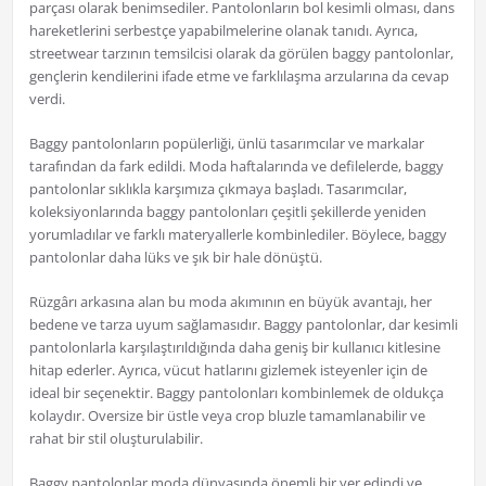
parçası olarak benimsediler. Pantolonların bol kesimli olması, dans
hareketlerini serbestçe yapabilmelerine olanak tanıdı. Ayrıca,
streetwear tarzının temsilcisi olarak da görülen baggy pantolonlar,
gençlerin kendilerini ifade etme ve farklılaşma arzularına da cevap
verdi.
Baggy pantolonların popülerliği, ünlü tasarımcılar ve markalar
tarafından da fark edildi. Moda haftalarında ve defilelerde, baggy
pantolonlar sıklıkla karşımıza çıkmaya başladı. Tasarımcılar,
koleksiyonlarında baggy pantolonları çeşitli şekillerde yeniden
yorumladılar ve farklı materyallerle kombinlediler. Böylece, baggy
pantolonlar daha lüks ve şık bir hale dönüştü.
Rüzgârı arkasına alan bu moda akımının en büyük avantajı, her
bedene ve tarza uyum sağlamasıdır. Baggy pantolonlar, dar kesimli
pantolonlarla karşılaştırıldığında daha geniş bir kullanıcı kitlesine
hitap ederler. Ayrıca, vücut hatlarını gizlemek isteyenler için de
ideal bir seçenektir. Baggy pantolonları kombinlemek de oldukça
kolaydır. Oversize bir üstle veya crop bluzle tamamlanabilir ve
rahat bir stil oluşturulabilir.
Baggy pantolonlar moda dünyasında önemli bir yer edindi ve