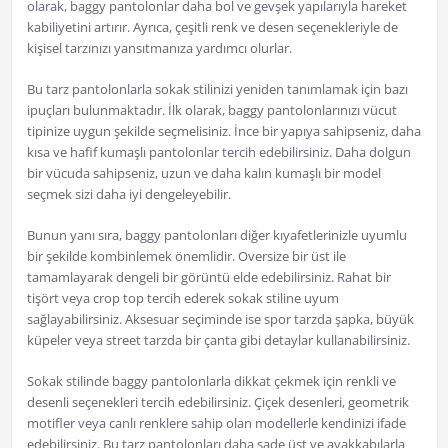
olarak, baggy pantolonlar daha bol ve gevşek yapılarıyla hareket
kabiliyetini artırır. Ayrıca, çeşitli renk ve desen seçenekleriyle de
kişisel tarzınızı yansıtmanıza yardımcı olurlar.
Bu tarz pantolonlarla sokak stilinizi yeniden tanımlamak için bazı
ipuçları bulunmaktadır. İlk olarak, baggy pantolonlarınızı vücut
tipinize uygun şekilde seçmelisiniz. İnce bir yapıya sahipseniz, daha
kısa ve hafif kumaşlı pantolonlar tercih edebilirsiniz. Daha dolgun
bir vücuda sahipseniz, uzun ve daha kalın kumaşlı bir model
seçmek sizi daha iyi dengeleyebilir.
Bunun yanı sıra, baggy pantolonları diğer kıyafetlerinizle uyumlu
bir şekilde kombinlemek önemlidir. Oversize bir üst ile
tamamlayarak dengeli bir görüntü elde edebilirsiniz. Rahat bir
tişört veya crop top tercih ederek sokak stiline uyum
sağlayabilirsiniz. Aksesuar seçiminde ise spor tarzda şapka, büyük
küpeler veya street tarzda bir çanta gibi detaylar kullanabilirsiniz.
Sokak stilinde baggy pantolonlarla dikkat çekmek için renkli ve
desenli seçenekleri tercih edebilirsiniz. Çiçek desenleri, geometrik
motifler veya canlı renklere sahip olan modellerle kendinizi ifade
edebilirsiniz. Bu tarz pantolonları daha sade üst ve ayakkabılarla