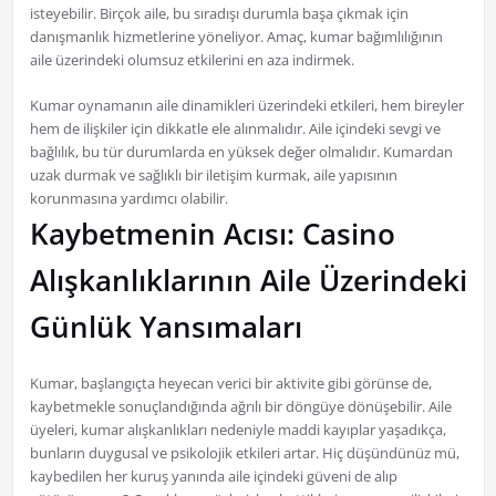
isteyebilir. Birçok aile, bu sıradışı durumla başa çıkmak için
danışmanlık hizmetlerine yöneliyor. Amaç, kumar bağımlılığının
aile üzerindeki olumsuz etkilerini en aza indirmek.
Kumar oynamanın aile dinamikleri üzerindeki etkileri, hem bireyler
hem de ilişkiler için dikkatle ele alınmalıdır. Aile içindeki sevgi ve
bağlılık, bu tür durumlarda en yüksek değer olmalıdır. Kumardan
uzak durmak ve sağlıklı bir iletişim kurmak, aile yapısının
korunmasına yardımcı olabilir.
Kaybetmenin Acısı: Casino
Alışkanlıklarının Aile Üzerindeki
Günlük Yansımaları
Kumar, başlangıçta heyecan verici bir aktivite gibi görünse de,
kaybetmekle sonuçlandığında ağrılı bir döngüye dönüşebilir. Aile
üyeleri, kumar alışkanlıkları nedeniyle maddi kayıplar yaşadıkça,
bunların duygusal ve psikolojik etkileri artar. Hiç düşündünüz mü,
kaybedilen her kuruş yanında aile içindeki güveni de alıp