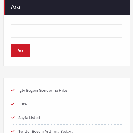
Ara
Ara
Igtv Beğeni Gönderme Hilesi
Liste
Sayfa Listesi
Twitter Beğeni Arttırma Bedava