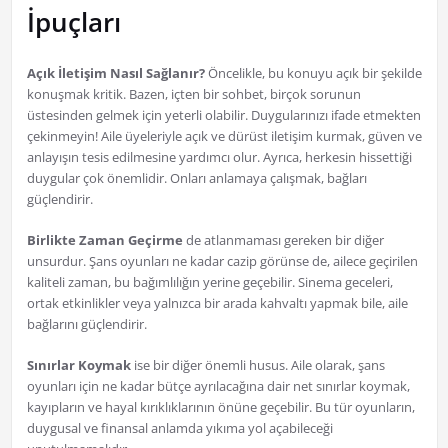
İpuçları
Açık İletişim Nasıl Sağlanır?
Öncelikle, bu konuyu açık bir şekilde
konuşmak kritik. Bazen, içten bir sohbet, birçok sorunun
üstesinden gelmek için yeterli olabilir. Duygularınızı ifade etmekten
çekinmeyin! Aile üyeleriyle açık ve dürüst iletişim kurmak, güven ve
anlayışın tesis edilmesine yardımcı olur. Ayrıca, herkesin hissettiği
duygular çok önemlidir. Onları anlamaya çalışmak, bağları
güçlendirir.
Birlikte Zaman Geçirme
de atlanmaması gereken bir diğer
unsurdur. Şans oyunları ne kadar cazip görünse de, ailece geçirilen
kaliteli zaman, bu bağımlılığın yerine geçebilir. Sinema geceleri,
ortak etkinlikler veya yalnızca bir arada kahvaltı yapmak bile, aile
bağlarını güçlendirir.
Sınırlar Koymak
ise bir diğer önemli husus. Aile olarak, şans
oyunları için ne kadar bütçe ayrılacağına dair net sınırlar koymak,
kayıpların ve hayal kırıklıklarının önüne geçebilir. Bu tür oyunların,
duygusal ve finansal anlamda yıkıma yol açabileceği