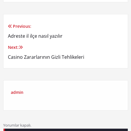
Previous:
Yazı
Adreste il ilçe nasıl yazılır
gezinmesi
Next:
Casino Zararlarının Gizli Tehlikeleri
admin
Yorumlar kapalı.