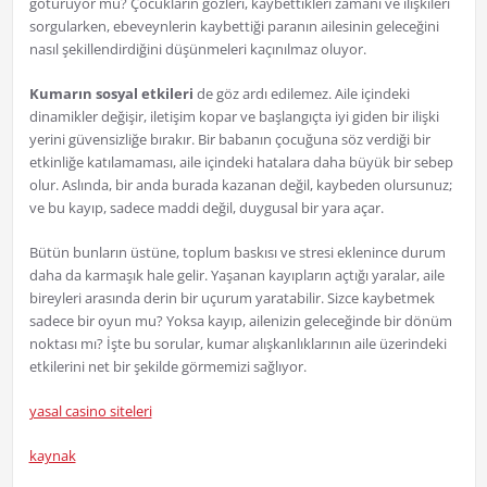
götürüyor mu? Çocukların gözleri, kaybettikleri zamanı ve ilişkileri
sorgularken, ebeveynlerin kaybettiği paranın ailesinin geleceğini
nasıl şekillendirdiğini düşünmeleri kaçınılmaz oluyor.
Kumarın sosyal etkileri
de göz ardı edilemez. Aile içindeki
dinamikler değişir, iletişim kopar ve başlangıçta iyi giden bir ilişki
yerini güvensizliğe bırakır. Bir babanın çocuğuna söz verdiği bir
etkinliğe katılamaması, aile içindeki hatalara daha büyük bir sebep
olur. Aslında, bir anda burada kazanan değil, kaybeden olursunuz;
ve bu kayıp, sadece maddi değil, duygusal bir yara açar.
Bütün bunların üstüne, toplum baskısı ve stresi eklenince durum
daha da karmaşık hale gelir. Yaşanan kayıpların açtığı yaralar, aile
bireyleri arasında derin bir uçurum yaratabilir. Sizce kaybetmek
sadece bir oyun mu? Yoksa kayıp, ailenizin geleceğinde bir dönüm
noktası mı? İşte bu sorular, kumar alışkanlıklarının aile üzerindeki
etkilerini net bir şekilde görmemizi sağlıyor.
yasal casino siteleri
kaynak