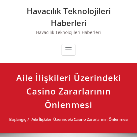
Skip
Havacılık Teknolojileri
to
content
Haberleri
Havacılık Teknolojileri Haberleri
Aile İlişkileri Üzerindeki
Casino Zararlarının
Önlenmesi
Başlangıç
Aile İlişkileri Üzerindeki Casino Zararlarının Önlenmesi