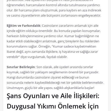
öğrenmeleri, harcamaların kontrol altında tutulmasına yardımcı
olur. Bir harcama planı oluşturmak, para kaybını en aza indirecek
ve casino ziyaretlerinin aile bütçesini zorlamasını engelleyecektir.
Eğitim ve Farkındalık
: Casinoların zararlarını anlamak için aile
içinde eğitim oldukça önemlidir. Bu konuda yapılan konuşmalar,
herkesin bilinçlenmesine yardımcı olur. Kumar bağımlılığının ne
kadar etkili olabileceğini anlatmak, genç bireylerin bu risklerden
korunmalarını sağlar. Örneğin, “Kumar sadece kaybetmekten
ibaret değil, aynı zamanda ilişkilere, iş hayatına ve sağlığa zarar
verebilir” diye vurgulamak, faydalı olabilir.
Sınırlar Belirleyin
: Son olarak, aile üyeleri arasında sınırlar
koymak, sağlıklı bir yaklaşım sergilemenin önemli bir parçasıdır.
Hangi durumlarda casinoların ziyaret edileceği ve bunun
sonucunda nelerin kaybedilebileceği net bir şekilde belirlenmelidir.
Unutmayın, güçlü bir aile yapısı, sağlıklı alışkanlıklarla başlar!
Şans Oyunları ve Aile İlişkileri:
Duygusal Yıkımı Önlemek İçin